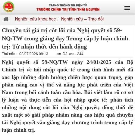
Nghiên cứu khoa học
Nghiên cứu – Trao đổi
Chuyển tải giá trị cốt lõi của Nghị quyết số 59-
NQ/TW trong giảng dạy Trung cấp lý luận chính
trị: Từ nhận thức đến hành động
Thứ năm - 02/07/2026 09:13
Đã xem: 244
Nghị quyết số 59-NQ/TW ngày 24/01/2025 của Bộ
Chính trị về hội nhập quốc tế trong tình hình mới đã
xác lập những định hướng chiến lược quan trọng, góp
phần nâng cao vị thế và năng lực phát triển của Việt
Nam trong bối cảnh toàn cầu hóa. Bài viết làm rõ cơ sở
lý luận và thực tiễn của hội nhập quốc tế; phân tích
những nội dung cốt lõi của Nghị quyết; đồng thời đề
xuất một số giải pháp nhằm nâng cao hiệu quả chuyển
tải Nghị quyết vào giảng dạy chương trình trung cấp lý
luận chính trị.