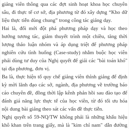
giảng viên thông qua các đợt sinh hoạt khoa học chuyên
sâu, đi thực tế cơ sở, địa phương từ đó xây dựng “Kho dữ
liệu thực tiễn dùng chung” trong công tác giảng dạy.
Hai là, đổi mới đột phá phương pháp dạy và học theo
hướng tương tác, giảm thuyết trình một chiều, tăng thời
lượng thảo luận nhóm và áp dụng triệt để phương pháp
nghiên cứu tình huống (Case-study) nhằm buộc học viên
phải dùng tư duy của Nghị quyết để giải các "bài toán khó"
tại địa phương, đơn vị.
Ba là, thực hiện tổ quy chế giảng viên thỉnh giảng để định
kỳ mời lãnh đạo các sở, ngành, địa phương về trường báo
cáo chuyên đề, đồng thời lập kênh phản hồi sau đào tạo để
đánh giá năng lực thực tế của học viên, từ đó tối ưu hóa
nội dung bài giảng theo sát các vấn đề thực tiễn.
Nghị quyết số 59-NQ/TW không phải là những khẩu hiệu
khô khan trên trang giấy, mà là "kim chỉ nam" dẫn đường