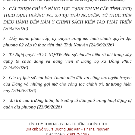
CẢI THIỆN CHỈ SỐ NĂNG LỰC CẠNH TRANH CẤP TỈNH (PCI)
THEO ĐỊNH HƯỚNG PCI 2.0 TẠI THÁI NGUYÊN: TỪ THỰC TIỄN
ĐIỀU HÀNH ĐẾN HÀM Ý CHÍNH SÁCH KIẾN TẠO PHÁT TRIỂN
(26/06/2026)
Đẩy mạnh phân cấp, ủy quyền trong mô hình chính quyền địa
(24/06/2026)
phương 02 cấp từ thực tiễn tỉnh Thái Nguyên
Từ Nghị quyết số 21-NQ/TW đến sự chuyển biến rõ nét trong xây
dựng tổ chức đảng và đảng viên ở Đảng bộ xã Đồng Phúc
(22/06/2026)
Giá trị lịch sử của Báo Thanh niên đối với công tác tuyên truyền
của Đảng và những gợi mở cho công tác chính trị, tư tưởng hiện
(20/06/2026)
nay
Vai trò của trưởng thôn, tổ trưởng tổ dân phố trong hoạt động tự
(23/06/2026)
quản địa phương
TỈNH UỶ THÁI NGUYÊN - TRƯỜNG CHÍNH TRỊ
Địa chỉ:
Số 330/1 Đường Bắc Kạn - TP.Thái Nguyên
Điện thoại:
02083 757 287