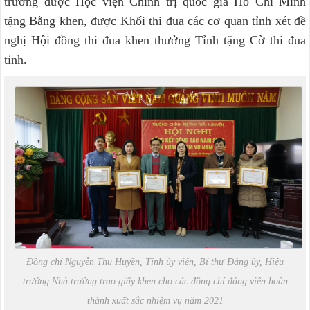
trường được Học viện Chính trị quốc gia Hồ Chí Minh
tặng Bằng khen, được Khối thi đua các cơ quan tỉnh xét đề
nghị Hội đồng thi đua khen thưởng Tỉnh tặng Cờ thi đua
tỉnh.
Đồng chí Nguyễn Thu Huyền, Tỉnh ủy viên, Bí thư Đảng ủy, Hiệu
trưởng Nhà trường trao giấy khen cho các đồng chí đảng viên hoàn
thành xuất sắc nhiệm vụ năm 2021