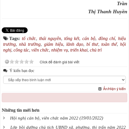
Trần
Thị Thanh Huyền
Tags:
tổ chức
,
thái nguyên
,
tổng kết
,
cán bộ
,
đồng chí
,
hiệu
trưởng
,
nhà trường
,
giám hiệu
,
lãnh đạo
,
bí thư
,
toàn thể
,
hội
nghị
,
công tác
,
viên chức
,
nhiệm vụ
,
triển khai
,
chủ trì
Click để đánh giá bài viết
Ý kiến bạn đọc
Ẩn/Hiện ý kiến
Những tin mới hơn
(19/01/2022)
Hội nghị cán bộ, viên chức năm 2022
Lớp bồi dưỡng chủ tịch UBND xã, phường, thị trấn năm 2022