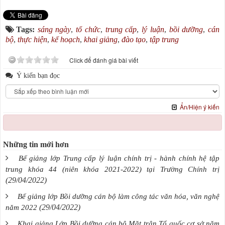
Tags:
sáng ngày
,
tổ chức
,
trung cấp
,
lý luận
,
bồi dưỡng
,
cán
bộ
,
thực hiện
,
kế hoạch
,
khai giảng
,
đào tạo
,
tập trung
Click để đánh giá bài viết
Ý kiến bạn đọc
Ẩn/Hiện ý kiến
Những tin mới hơn
Bế giảng lớp Trung cấp lý luận chính trị - hành chính hệ tập
trung khóa 44 (niên khóa 2021-2022) tại Trường Chính trị
(29/04/2022)
Bế giảng lớp Bồi dưỡng cán bộ làm công tác văn hóa, văn nghệ
(29/04/2022)
năm 2022
Khai giảng Lớp Bồi dưỡng cán bộ Mặt trận Tổ quốc cơ sở năm