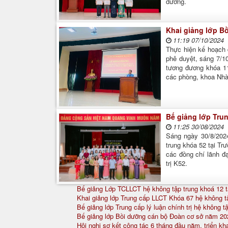
dưỡng.
Khai giảng lớp B
11:19 07/10/2024
Thực hiện kế hoạch
phê duyệt, sáng 7/10
tương đương khóa 11
các phòng, khoa Nhà 
Bế giảng lớp Trun
11:25 30/08/2024
Sáng ngày 30/8/2024,
trung khóa 52 tại T
các đồng chí lãnh đ
trị K52.
Bế giảng Lớp TCLLCT hệ không tập trung khoá 12 
Khai giảng lớp Trung cấp LLCT Khóa 67 hệ không tậ
Bế giảng lớp Trung cấp lý luận chính trị hệ không t
Bế giảng lớp Bồi dưỡng cán bộ Đoàn cơ sở năm 20
Hội nghị sơ kết công tác 6 tháng đầu năm, triển k