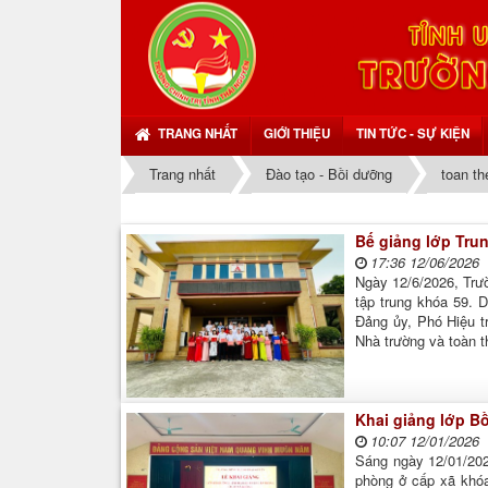
TRANG NHẤT
GIỚI THIỆU
TIN TỨC - SỰ KIỆN
Trang nhất
Đào tạo - Bồi dưỡng
toan th
Bế giảng lớp Trun
17:36 12/06/2026
Ngày 12/6/2026, Trườ
tập trung khóa 59. 
Đảng ủy, Phó Hiệu t
Nhà trường và toàn t
Khai giảng lớp B
10:07 12/01/2026
Sáng ngày 12/01/2026
phòng ở cấp xã khóa