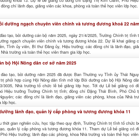
 đương khóa 13. Dự lễ bế giảng có đồng chí Đặng Thị Kim Oanh, Phó Hiệu
đồng chí lãnh đạo, giảng viên các khoa, phòng và toàn thể học viên lớp học.
ồi dưỡng ngạch chuyên viên chính và tương đương khoá 22 năm
đào tạo, bồi dưỡng cán bộ năm 2025, ngày 21/4/2025, Trường Chính trị tỉnh 
dưỡng ngạch chuyên viên chính và tương đương khóa 22. Dự lễ khai giảng 
, Tỉnh ủy viên, Bí thư Đảng ủy, Hiệu trưởng; các đồng chí là lãnh đạo, giả
Nhà trường và toàn thể học viên tham gia lớp học.
án bộ Hội Nông dân cơ sở năm 2025
 đào tạo, bồi dưỡng năm 2025 đã được Ban Thường vụ Tỉnh ủy Thái Ngu
 trị phối hợp cùng Hội Nông dân tỉnh mở lớp Bồi dưỡng cán bộ Hội Nông dâ
/3035, Nhà trường tổ chức lễ bế giảng lớp học. Tới dự Lễ bế giảng có đ
 Hiệu trưởng Trường Chính trị tỉnh; đồng chí Đặng Thái Bình, Phó Chủ t
Nguyên; các đồng chí là lãnh đạo, giảng viên các phòng, khoa của Nhà tr
a lớp học.
 dưỡng lãnh đạo, quản lý cấp phòng và tương đương khóa 11
 thời gian nghiên cứu, học tập theo quy định, Trường Chính trị tỉnh tổ chức b
đạo, quản lý cấp phòng và tương đương khóa 11. Tham dự Lễ bế giảng có đ
Phó Hiệu trưởng; lãnh đạo các phòng, khoa Nhà trường và toàn thể học viên 