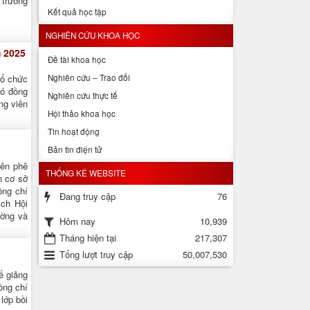
 trưởng
Kết quả học tập
NGHIÊN CỨU KHOA HỌC
 2025
Đề tài khoa học
Nghiên cứu – Trao đổi
tổ chức
có đồng
Nghiên cứu thực tế
ng viên
Hội thảo khoa học
Tin hoạt động
Bản tin điện tử
yên phê
THỐNG KÊ WEBSITE
n cơ sở
ồng chí
Đang truy cập
76
ịch Hội
ường và
10,939
Hôm nay
Tháng hiện tại
217,307
Tổng lượt truy cập
50,007,530
ế giảng
ồng chí
lớp bồi