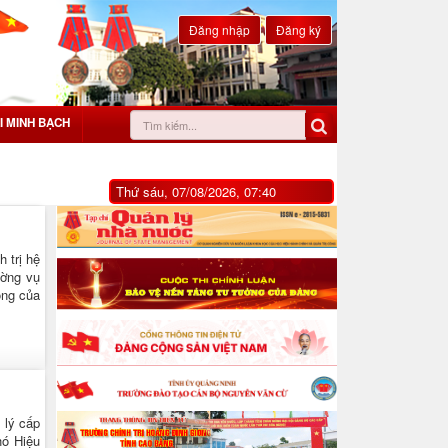
Đăng nhập
Đăng ký
I MINH BẠCH
Thứ sáu, 07/08/2026, 07:40
 trị hệ
ường vụ
òng của
 lý cấp
hó Hiệu