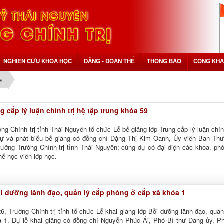
NGHIÊN CỨU KHOA HỌC
ĐẢNG - ĐOÀN THỂ
THÔNG BÁO
CÔNG KHA
e
g cấp lý luận chính trị hệ tập trung khóa 59
ng Chính trị tỉnh Thái Nguyên tổ chức Lễ bế giảng lớp Trung cấp lý luận chính
Dự và phát biểu bế giảng có đồng chí Đặng Thị Kim Oanh, Ủy viên Ban Th
rưởng Trường Chính trị tỉnh Thái Nguyên; cùng dự có đại diện các khoa, ph
hể học viên lớp học.
ồi dưỡng lãnh đạo, quản lý cấp phòng ở cấp xã khóa 1
, Trường Chính trị tỉnh tổ chức Lễ khai giảng lớp Bồi dưỡng lãnh đạo, quản
 1. Dự lễ khai giảng có đồng chí Nguyễn Phúc Ái, Phó Bí thư Đảng ủy, P