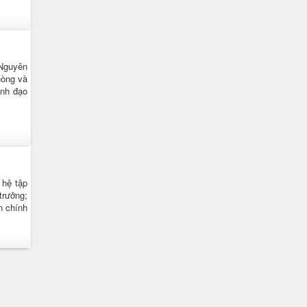
 Nguyên
hòng và
ãnh đạo
 hệ tập
trưởng;
n chính