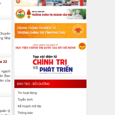
p.
 Chuyên
ởng Nhà
a 22
c ngạch
iên Ban
iên của
ĐÀO TẠO - BỒI DƯỠNG
Tin hoạt động
Tuyển sinh
Kế hoạch mở lớp
quản lý
Thông báo