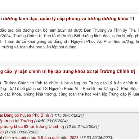
ồi dưỡng lãnh đạo, quản lý cấp phòng và tương đương khóa 11
 đào tạo, bồi dưỡng cán bộ năm 2024 đã được Ban Thường vụ Tỉnh ủy Thái
/2024, Trường Chính trị tỉnh tổ chức lớp Bồi dưỡng lãnh đạo, quản lý cấp p
. Tham dự Lễ khai giảng có đồng chí Nguyễn Phúc Ái, Phó Hiệu trưởng; l
trường và toàn thể học viên lớp bồi dưỡng.
g cấp lý luận chính trị hệ tập trung khóa 52 tại Trường Chính trị
 Trường Chính trị tỉnh tổ chức lễ bế giảng lớp Trung cấp Lý luận chính trị
rường. Dự Lễ bế giảng có TS Nguyễn Phúc Ái – Phó Bí thư Đảng uỷ, Phó Hiệu 
ạo các khoa, phòng Nhà trường, cùng toàn thể học viên lớp Trung cấp lý luậ
tại Đảng bộ huyện Phú Bình
(14:15 06/07/2024)
p trung tại Trường
(14:50 23/06/2024)
ập trung khoá 63 tại Trường Chính trị
(10:50 31/05/2024)
23
(17:26 30/06/2023)
hai nhiệm vụ công tác 6 tháng cuối năm 2023
(17:53 29/06/2023)