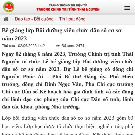
Đào tạo - Bồi dưỡng
Tin hoạt động
Bế giảng lớp Bồi dưỡng viên chức dân số cơ sở
năm 2023
Thứ sáu - 02/06/2023 14:21
Đã xem: 2474
Ngày 02 tháng 6 năm 2023, Trường Chính trị tỉnh Thái
Nguyên tổ chức Lễ bế giảng lớp Bồi dưỡng viên chức
dân số cơ sở năm 2023. Dự Lễ bế giảng có đồng chí
Nguyễn Phúc Ái – Phó Bí thư Đảng ủy, Phó Hiệu
trưởng; đồng chí Đinh Ngọc Văn, Phó Chi cục trưởng
Chi cục Dân số Kế hoạch hóa gia đình tỉnh và các đồng
chí lãnh đạo các phòng của Chi cục Dân số tỉnh, lãnh
đạo các khoa, phòng Nhà trường.
Lớp bồi dưỡng viên chức dân số cơ sở năm 2023 gồm 60
học viên. Lớp học được tổ chức thực hiện nghiêm túc, phù
hợp và bổ ích đúng theo kế hoạch đề ra. Kết thúc khóa học