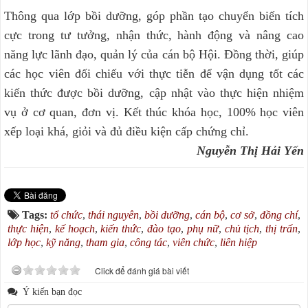
Thông qua lớp bồi dưỡng, góp phần tạo chuyển biến tích
cực trong tư tưởng, nhận thức, hành động và nâng cao
năng lực lãnh đạo, quản lý của cán bộ Hội. Đồng thời, giúp
các học viên đối chiếu với thực tiễn để vận dụng tốt các
kiến thức được bồi dưỡng, cập nhật vào thực hiện nhiệm
vụ ở cơ quan, đơn vị. Kết thúc khóa học, 100% học viên
xếp loại khá, giỏi và đủ điều kiện cấp chứng chỉ.
Nguyễn Thị Hải Yến
Tags:
tổ chức
,
thái nguyên
,
bồi dưỡng
,
cán bộ
,
cơ sở
,
đồng chí
,
thực hiện
,
kế hoạch
,
kiến thức
,
đào tạo
,
phụ nữ
,
chủ tịch
,
thị trấn
,
lớp học
,
kỹ năng
,
tham gia
,
công tác
,
viên chức
,
liên hiệp
Click để đánh giá bài viết
Ý kiến bạn đọc