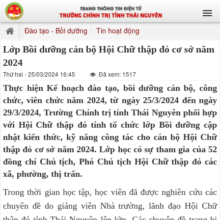
Đào tạo - Bồi dưỡng
Tin hoạt động
Lớp Bồi dưỡng cán bộ Hội Chữ thập đỏ cơ sở năm
2024
Thứ hai - 25/03/2024 16:45
Đã xem: 1517
Thực hiện Kế hoạch đào tạo, bồi dưỡng cán bộ, công
chức, viên chức năm 2024, từ ngày 25/3/2024 đến ngày
29/3/2024, Trường Chính trị tỉnh Thái Nguyên phối hợp
với Hội Chữ thập đỏ tỉnh tổ chức lớp Bồi dưỡng cập
nhật kiến thức, kỹ năng công tác cho cán bộ Hội Chữ
thập đỏ cơ sở năm 2024. Lớp học có sự tham gia của 52
đồng chí Chủ tịch, Phó Chủ tịch Hội Chữ thập đỏ các
xã, phường, thị trấn.
Trong thời gian học tập, học viên đã được nghiên cứu các
chuyên đề do giảng viên Nhà trường, lãnh đạo Hội Chữ
thập đỏ tỉnh Thái Nguyên lên lớp. Các chuyên đề trang bị