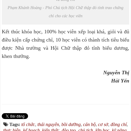
Phạm Khánh Hoàng - Phó Chủ tịch Hội Chữ thập đỏ tỉnh trao chứng
chỉ cho các học viên
Kết thúc khóa học, 100% học viên xếp loại khá, giỏi và đủ
điều kiện cấp chứng chỉ, 10 học viên có thành tích tiêu biểu
được Nhà trường và Hội Chữ thập đỏ tỉnh biểu dương,
khen thưởng.
Nguyễn Thị
Hải Yến
Tags:
tổ chức
,
thái nguyên
,
bồi dưỡng
,
cán bộ
,
cơ sở
,
đồng chí
,
thực hiện
,
kế hoạch
,
kiến thức
,
đào tạo
,
chủ tịch
,
lớp học
,
kỹ năng
,