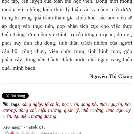
học tập, rèn luyện của toàn thể học viên. Đồng thời mong
muốn, với những kiến thức lý luận và kỹ năng mới được
trang bị trong quá trình tham gia khóa học, các học viên sẽ
áp dụng vào thực tiễn, góp phần tích cực cho việc thực
hiện thắng lợi nhiệm vụ chính trị của từng cơ quan, đơn vị,
phát huy tính chủ động, tinh thần trách nhiệm của người
cán bộ, công chức, viên chức trong tình hình mới, góp
phần xây dựng nền hành chính nước nhà ngày càng hiệu
quả, minh bạch.
Nguyễn Thị Giang
Tags:
sáng ngày
,
tổ chức
,
học viên
,
đảng bộ
,
thái nguyên
,
bồi
dưỡng
,
đồng chí
,
hiệu trưởng
,
quản lý
,
nhà trường
,
lãnh đạo
,
ủy
viên
,
đại diện
,
tương đương
Xếp hạng:
1
-
1
phiếu bầu
Click để đánh giá bài viết