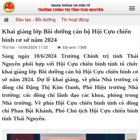
Đào tạo - Bồi dưỡng
Tin hoạt động
Khai giảng lớp Bồi dưỡng cán bộ Hội Cựu chiến
binh cơ sở năm 2024
Thứ hai - 10/06/2024 11:33
Đã xem: 1368
Sáng ngày 10/6/2024 Trường Chính trị tỉnh Thái
Nguyên phối hợp với Hội Cựu chiến binh tỉnh tổ chức
khai giảng lớp Bồi dưỡng cán bộ Hội Cựu chiến binh cơ
sở năm 2024. Dự lễ khai giảng, về phía Nhà trường có
đồng chí Đặng Thị Kim Oanh, Phó Hiệu trưởng Nhà
trường; các đồng chí lãnh đạo các khoa, phòng trong
Nhà trường. Về phía Hội Cựu chiến binh tỉnh có đồng
chí Phan Bội Khánh, Phó Chủ tịch Hội Cựu chiến binh
tỉnh Thái Nguyên.