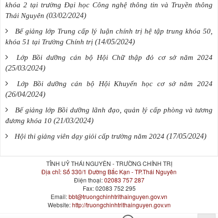
khóa 2 tại trường Đại học Công nghệ thông tin và Truyền thông
(03/02/2024)
Thái Nguyên
Bế giảng lớp Trung cấp lý luận chính trị hệ tập trung khóa 50,
(14/05/2024)
khóa 51 tại Trường Chính trị
Lớp Bồi dưỡng cán bộ Hội Chữ thập đỏ cơ sở năm 2024
(25/03/2024)
Lớp Bồi dưỡng cán bộ Hội Khuyến học cơ sở năm 2024
(26/04/2024)
Bế giảng lớp Bồi dưỡng lãnh đạo, quản lý cấp phòng và tương
(21/03/2024)
đương khóa 10
(17/05/2024)
Hội thi giảng viên dạy giỏi cấp trường năm 2024
TỈNH UỶ THÁI NGUYÊN - TRƯỜNG CHÍNH TRỊ
Địa chỉ:
Số 330/1 Đường Bắc Kạn - TP.Thái Nguyên
Điện thoại:
02083 757 287
Fax:
02083 752 295
Email:
bbt@truongchinhtrithainguyen.gov.vn
Website:
http://truongchinhtrithainguyen.gov.vn