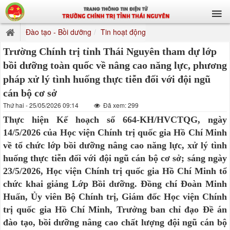
Đào tạo - Bồi dưỡng
Tin hoạt động
Trường Chính trị tỉnh Thái Nguyên tham dự lớp
bồi dưỡng toàn quốc về nâng cao năng lực, phương
pháp xử lý tình huống thực tiễn đối với đội ngũ
cán bộ cơ sở
Thứ hai - 25/05/2026 09:14
Đã xem: 299
Thực hiện Kế hoạch số 664-KH/HVCTQG, ngày
14/5/2026 của Học viện Chính trị quốc gia Hồ Chí Minh
về tổ chức lớp bồi dưỡng nâng cao năng lực, xử lý tình
huống thực tiễn đối với đội ngũ cán bộ cơ sở; sáng ngày
23/5/2026, Học viện Chính trị quốc gia Hồ Chí Minh tổ
chức khai giảng Lớp Bồi dưỡng. Đồng chí Đoàn Minh
Huấn, Ủy viên Bộ Chính trị, Giám đốc Học viện Chính
trị quốc gia Hồ Chí Minh, Trưởng ban chỉ đạo Đề án
đào tạo, bồi dưỡng nâng cao chất lượng đội ngũ cán bộ