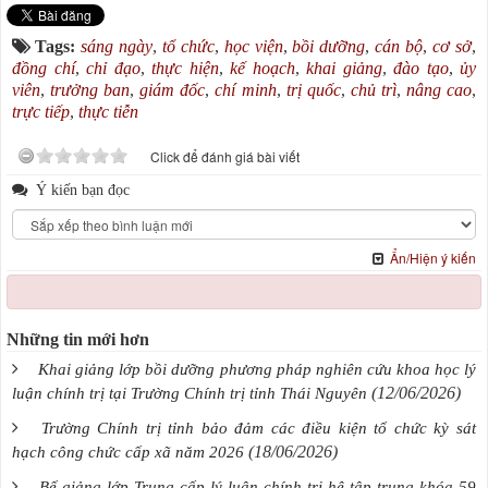
Tags:
sáng ngày
,
tổ chức
,
học viện
,
bồi dưỡng
,
cán bộ
,
cơ sở
,
đồng chí
,
chỉ đạo
,
thực hiện
,
kế hoạch
,
khai giảng
,
đào tạo
,
ủy
viên
,
trưởng ban
,
giám đốc
,
chí minh
,
trị quốc
,
chủ trì
,
nâng cao
,
trực tiếp
,
thực tiễn
Click để đánh giá bài viết
Ý kiến bạn đọc
Ẩn/Hiện ý kiến
Những tin mới hơn
Khai giảng lớp bồi dưỡng phương pháp nghiên cứu khoa học lý
(12/06/2026)
luận chính trị tại Trường Chính trị tỉnh Thái Nguyên
Trường Chính trị tỉnh bảo đảm các điều kiện tổ chức kỳ sát
(18/06/2026)
hạch công chức cấp xã năm 2026
Bế giảng lớp Trung cấp lý luận chính trị hệ tập trung khóa 59