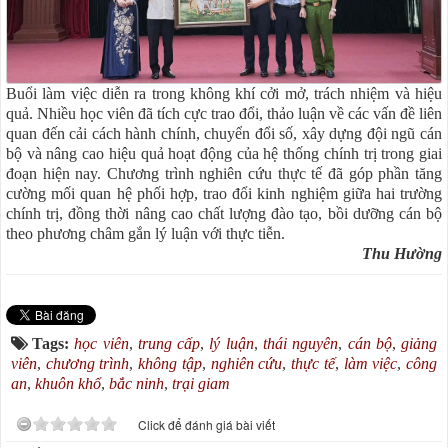
Buổi làm việc diễn ra trong không khí cởi mở, trách nhiệm và hiệu
quả. Nhiều học viên đã tích cực trao đổi, thảo luận về các vấn đề liên
quan đến cải cách hành chính, chuyển đổi số, xây dựng đội ngũ cán
bộ và nâng cao hiệu quả hoạt động của hệ thống chính trị trong giai
đoạn hiện nay. Chương trình nghiên cứu thực tế đã góp phần tăng
cường mối quan hệ phối hợp, trao đổi kinh nghiệm giữa hai trường
chính trị, đồng thời nâng cao chất lượng đào tạo, bồi dưỡng cán bộ
theo phương châm gắn lý luận với thực tiễn.
Thu Hường
Tags:
học viên
,
trung cấp
,
lý luận
,
thái nguyên
,
cán bộ
,
giảng
viên
,
chương trình
,
không tập
,
nghiên cứu
,
thực tế
,
làm việc
,
công
an
,
khuôn khổ
,
bắc ninh
,
trại giam
Click để đánh giá bài viết