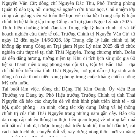
Nguyễn Văn Cừ; đồng chí Nguyễn Đắc Thu, Phó Trưởng phòng
Quản lý đào tạo, bồi dưỡng và nghiên cứu khoa học, Chủ nhiệm lớp
cùng các giảng viên và toàn thể học viên của lớp Trung cấp lý luận
chính trị hệ không tập trung Công an Trại giam Ngọc Lý năm 2025.
Thực hiện chương trình đào tạo Trung cấp lý luận chính trị và kế
hoạch nghiên cứu thực tế của Trường Chính trị Nguyễn Văn Cừ, từ
ngày 12 đến ngày 14/6/2026, lớp Trung cấp lý luận chính trị hệ
không tập trung Công an Trại giam Ngọc Lý năm 2025 đã tổ chức
nghiên cứu thực tế tại tỉnh Thái Nguyên. Trong chương trình, Đoàn
đã đến dâng hương, tưởng niệm tại Khu di tích lịch sử quốc gia 60
liệt sĩ Thanh niên xung phong Đại đội 915, Đội 91 Bắc Thái – địa
chỉ đỏ tiêu biểu của tỉnh Thái Nguyên, nơi ghi dấu sự hy sinh anh
dũng của các thanh niên xung phong trong cuộc kháng chiến chống
Mỹ cứu nước.
Tại buổi làm việc, đồng chí Đặng Thị Kim Oanh, Ủy viên Ban
Thường vụ Đảng ủy, Phó Hiệu trưởng Trường Chính trị tỉnh Thái
Nguyên đã báo cáo chuyên đề về tình hình phát triển kinh tế - xã
hội, quốc phòng - an ninh, công tác xây dựng Đảng và hệ thống
chính trị của tỉnh Thái Nguyên trong những năm gần đây. Báo cáo
đã cung cấp nhiều thông tin thực tiễn quan trọng về những kết quả
nổi bật mà tỉnh đạt được trong phát triển kinh tế, thu hút đầu tư, cải
cách hành chính, chuyển đổi số, xây dựng nông thôn mới và nâng