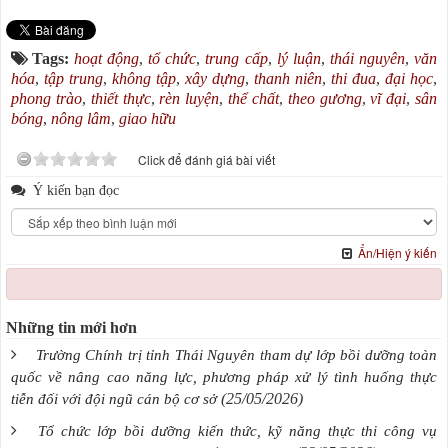
Tags:
hoạt động
,
tổ chức
,
trung cấp
,
lý luận
,
thái nguyên
,
văn
hóa
,
tập trung
,
không tập
,
xây dựng
,
thanh niên
,
thi đua
,
đại học
,
phong trào
,
thiết thực
,
rèn luyện
,
thể chất
,
theo gương
,
vĩ đại
,
sân
bóng
,
nông lâm
,
giao hữu
Click để đánh giá bài viết
Ý kiến bạn đọc
Ẩn/Hiện ý kiến
Những tin mới hơn
Trường Chính trị tỉnh Thái Nguyên tham dự lớp bồi dưỡng toàn
quốc về nâng cao năng lực, phương pháp xử lý tình huống thực
(25/05/2026)
tiễn đối với đội ngũ cán bộ cơ sở
Tổ chức lớp bồi dưỡng kiến thức, kỹ năng thực thi công vụ