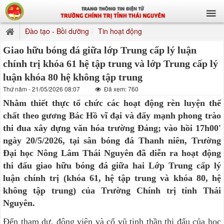
Đào tạo - Bồi dưỡng
Tin hoạt động
Giao hữu bóng đá giữa lớp Trung cấp lý luận
chính trị khóa 61 hệ tập trung và lớp Trung cấp lý
luận khóa 80 hệ không tập trung
Thứ năm - 21/05/2026 08:07
Đã xem: 760
Nhằm thiết thực tổ chức các hoạt động rèn luyện thể
chất theo gương Bác Hồ vĩ đại và đẩy mạnh phong trào
thi đua xây dựng văn hóa trường Đảng; vào hồi 17h00'
ngày 20/5/2026, tại sân bóng đá Thanh niên, Trường
Đại học Nông Lâm Thái Nguyên đã diễn ra hoạt động
thi đấu giao hữu bóng đá giữa hai Lớp Trung cấp lý
luận chính trị (khóa 61, hệ tập trung và khóa 80, hệ
không tập trung) của Trường Chính trị tỉnh Thái
Nguyên.
Đến tham dự, động viên và cổ vũ tinh thần thi đấu của học