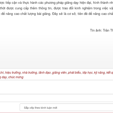
ược tiếp cận và thực hành các phương pháp giảng dạy hiện đại, hình thành n
thời được cung cấp thêm thông tin, được trao đổi kinh nghiệm trong việc v
để nâng cao chất lượng bài giảng. Đây sẽ là cơ sở, tiền đề để nâng cao chấ
Tin ảnh: Trần T
chí
,
hiệu trưởng
,
nhà trường
,
lãnh đạo
,
giảng viên
,
phát biểu
,
lớp học
,
kỹ năng
,
kết 
g dạy
,
chúc mừng