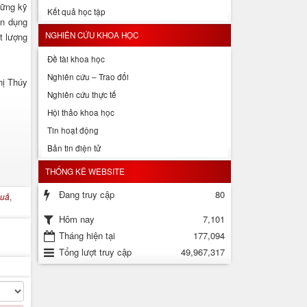
hững kỹ
Kết quả học tập
ận dụng
NGHIÊN CỨU KHOA HỌC
t lượng
Đề tài khoa học
Nghiên cứu – Trao đổi
hị Thúy
Nghiên cứu thực tế
Hội thảo khoa học
Tin hoạt động
Bản tin điện tử
THỐNG KÊ WEBSITE
Đang truy cập
80
quả
,
7,101
Hôm nay
Tháng hiện tại
177,094
Tổng lượt truy cập
49,967,317