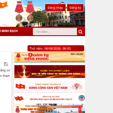
Đăng nhập
Đăng ký
I MINH BẠCH
Thứ năm, 06/08/2026, 06:03
iảng có
ên tham