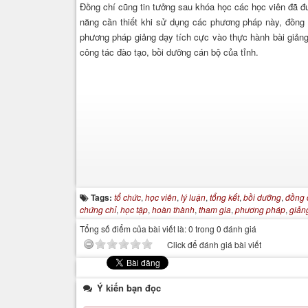
Đồng chí cũng tin tưởng sau khóa học các học viên đã đ
năng cần thiết khi sử dụng các phương pháp này, đồng 
phương pháp giảng dạy tích cực vào thực hành bài giảng 
công tác đào tạo, bồi dưỡng cán bộ của tỉnh.
Tags:
tổ chức
,
học viên
,
lý luận
,
tổng kết
,
bồi dưỡng
,
đồng 
chứng chỉ
,
học tập
,
hoàn thành
,
tham gia
,
phương pháp
,
giản
Tổng số điểm của bài viết là: 0 trong 0 đánh giá
Click để đánh giá bài viết
Ý kiến bạn đọc