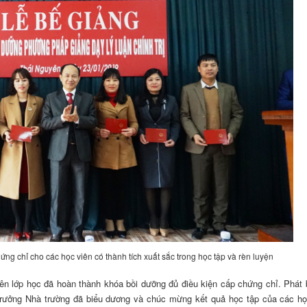
g chỉ cho các học viên có thành tích xuất sắc trong học tập và rèn luyện
ên lớp học đã hoàn thành khóa bồi dưỡng đủ điều kiện cấp chứng chỉ. Phát 
rưởng Nhà trường đã biểu dương và chúc mừng kết quả học tập của các họ