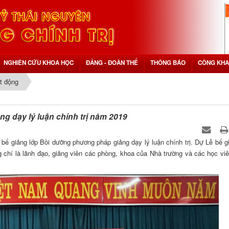
NGHIÊN CỨU KHOA HỌC
ĐẢNG - ĐOÀN THỂ
THÔNG BÁO
CÔNG KHA
t động
g dạy lý luận chính trị năm 2019
, bế giảng lớp Bồi dưỡng phương pháp giảng dạy lý luận chính trị. Dự Lễ bế g
chí là lãnh đạo, giảng viên các phòng, khoa của Nhà trường và các học vi