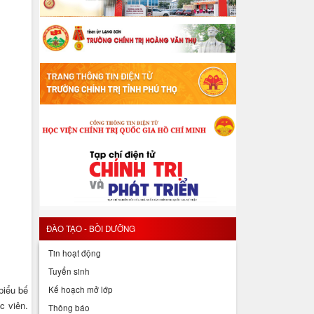
ĐÀO TẠO - BỒI DƯỠNG
Tin hoạt động
Tuyển sinh
biểu bế
Kế hoạch mở lớp
c viên.
Thông báo