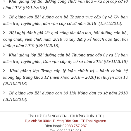
Khai giảng lớp Bồi dưỡng công chức văn hóa – xã hội cấp cơ sở
(03/12/2018)
năm 2018
Bế giảng lớp Bồi dưỡng cán bộ Thường trực cấp ủy và Ủy ban
(15/11/2018)
kiểm tra, Tuyên giáo, dân vận cấp cơ sở năm 2018
Hội nghị đánh giá kết quả công tác đào tạo, bồi dưỡng cán bộ,
công chức, viên chức năm 2018 và xây dựng kế hoạch đào tạo, bồi
(08/11/2018)
dưỡng năm 2019
Khai giảng lớp Bồi dưỡng cán bộ Thường trực cấp ủy và Ủy ban
(05/11/2018)
kiểm tra, Tuyên giáo, Dân vận cấp ủy cơ sở năm 2018
Khai giảng lớp Trung cấp lý luận chính trị - hành chính hệ
không tập trung khóa 12 (niên khóa 2018 – 2020) tại huyện Đại Từ
(29/10/2018)
Bế giảng lớp Bồi dưỡng cán bộ Hội Nông dân cơ sở năm 2018
(26/10/2018)
TỈNH UỶ THÁI NGUYÊN - TRƯỜNG CHÍNH TRỊ
Địa chỉ:
Số 330/1 Đường Bắc Kạn - TP.Thái Nguyên
Điện thoại:
02083 757 287
Fax:
02083 752 295