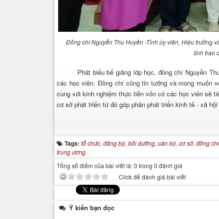
Đồng chí Nguyễn Thu Huyền -Tỉnh ủy viên, Hiệu trưởng v
tỉnh trao
Phát biểu bế giảng lớp học, đồng chí Nguyễn Thu Hu
các học viên. Đồng chí cũng tin tưởng và mong muốn vớ
cùng với kinh nghiệm thực tiễn vốn có các học viên sẽ ti
cơ sở phát triển từ đó góp phần phát triển kinh tế - xã hộ
Tags:
tổ chức
,
đảng bộ
,
bồi dưỡng
,
cán bộ
,
cơ sở
,
đồng chí
trung ương
Tổng số điểm của bài viết là: 0 trong 0 đánh giá
Click để đánh giá bài viết
Ý kiến bạn đọc