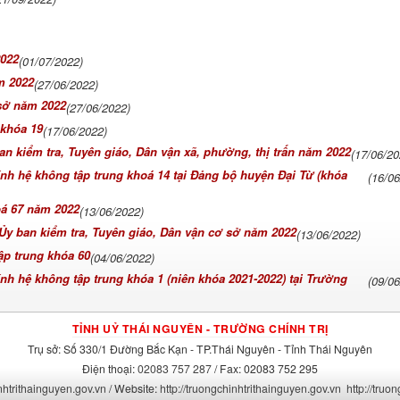
2022
(01/07/2022)
m 2022
(27/06/2022)
sở năm 2022
(27/06/2022)
 khóa 19
(17/06/2022)
n kiểm tra, Tuyên giáo, Dân vận xã, phường, thị trấn năm 2022
(17/06/20
hính hệ không tập trung khoá 14 tại Đảng bộ huyện Đại Từ (khóa
(16/0
oá 67 năm 2022
(13/06/2022)
Ủy ban kiểm tra, Tuyên giáo, Dân vận cơ sở năm 2022
(13/06/2022)
tập trung khóa 60
(04/06/2022)
ính hệ không tập trung khóa 1 (niên khóa 2021-2022) tại Trường
(09/0
TỈNH UỶ THÁI NGUYÊN - TRƯỜNG CHÍNH TRỊ
Trụ sở: Số 330/1 Đường Bắc Kạn - TP.Thái Nguyên - Tỉnh Thái Nguyên
Điện thoại:
02083 757 287
/ Fax:
02083 752 295
htrithainguyen.gov.vn
/ Website:
http://truongchinhtrithainguyen.gov.vn
http://truo