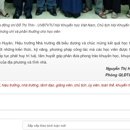
à đồng chí Đỗ Thị Thìn - UVBTVTƯ Hội Khuyến học Việt Nam, Chủ tịch Hội Khuyến
 chứng chỉ và phần thưởng cho học viên
yền, Hiệu trưởng Nhà trường đã biểu dương và chúc mừng kết quả học 
i những kiến thức, kỹ năng, phương pháp công tác mà các học viên được t
ếp tục phát huy trí tuệ, tâm huyết góp phần đưa phong trào khuyến học, khuyế
i của địa phương và tỉnh nhà.
Nguyễn Thị H
Phòng QLĐT
,
hiệu trưởng
,
nhà trường
,
lãnh đạo
,
giảng viên
,
chủ tịch
,
ủy viên
,
toàn thể
,
khuyến 