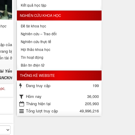
Kết quả học tập
NGHIÊN CỨU KHOA HỌC
 học
Đề tài khoa học
Nghiên cứu – Trao đổi
Nghiên cứu thực tế
tập của
Hội thảo khoa học
rang bị
n tài ở
Tin hoạt động
Bản tin điện tử
ải Yến
THỐNG KÊ WEBSITE
&NCKH
Đang truy cập
199
học
,
36,000
Hôm nay
Tháng hiện tại
205,993
Tổng lượt truy cập
49,996,216