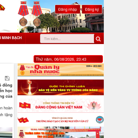
Đăng nhập
Đăng ký
I MINH BẠCH
Thứ năm, 06/08/2026, 23:43
có đồng
ến học
òng của
ên hoàn
nh tặng