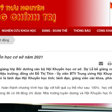
NGHIÊN CỨU KHOA HỌC
ĐẢNG - ĐOÀN THỂ
THÔNG BÁO
CÔNG KHA
t động
ến học cơ sở năm 2021
bế giảng lớp Bồi dưỡng cán bộ Hội Khuyến học cơ sở. Dự Lễ bế giảng 
Hiệu trưởng; đồng chí Đỗ Thị Thìn - Ủy viên BTV Trung ương Hội Khuy
hí là lãnh đạo Hội Khuyến học tỉnh; lãnh đạo, giảng viên các khoa, ph
oàn thành chương trình học tập với kết quả cụ thể như sau: 100% học vi
rong đó có 09 đồng chí được Nhà trường tuyên dương và Hội Khuyến học tỉ