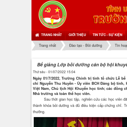
TRANG NHẤT
GIỚI THIỆU
TIN TỨC - SỰ KIỆN
Trang nhất
Đào tạo - Bồi dưỡng
Tin hoạ
Bế giảng Lớp bồi dưỡng cán bộ hội khuy
Thứ sáu - 01/07/2022 15:04
Ngày 01/7/2022, Trường Chính trị tỉnh tổ chức Lễ 
chí Nguyễn Thu Huyền - Ủy viên BCH Đảng bộ tỉnh, 
Việt Nam, Chủ tịch Hội Khuyến học tỉnh; các đồng c
Nhà trường và toàn thể học viên.
Sau thời gian học tập, nghiên cứu các học viên đã h
thành khóa bồi dưỡng và đủ điều kiện cấp chứng chỉ. T
thưởng.