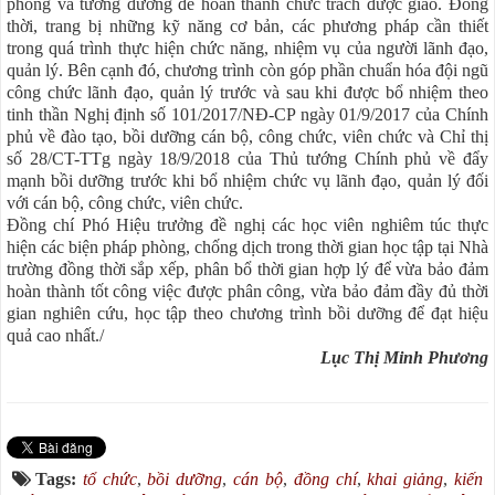
phòng và tương đương để hoàn thành chức trách được giao. Đồng
thời, trang bị những kỹ năng cơ bản, các phương pháp cần thiết
trong quá trình thực hiện chức năng, nhiệm vụ của người lãnh đạo,
quản lý. Bên cạnh đó, chương trình còn góp phần chuẩn hóa đội ngũ
công chức lãnh đạo, quản lý trước và sau khi được bổ nhiệm theo
tinh thần Nghị định số 101/2017/NĐ-CP ngày 01/9/2017 của Chính
phủ về đào tạo, bồi dưỡng cán bộ, công chức, viên chức và Chỉ thị
số 28/CT-TTg ngày 18/9/2018 của Thủ tướng Chính phủ về đẩy
mạnh bồi dưỡng trước khi bổ nhiệm chức vụ lãnh đạo, quản lý đối
với cán bộ, công chức, viên chức.
Đồng chí Phó Hiệu trưởng đề nghị các học viên nghiêm túc thực
hiện các biện pháp phòng, chống dịch trong thời gian học tập tại Nhà
trường đồng thời sắp xếp, phân bổ thời gian hợp lý để vừa bảo đảm
hoàn thành tốt công việc được phân công, vừa bảo đảm đầy đủ thời
gian nghiên cứu, học tập theo chương trình bồi dưỡng để đạt hiệu
quả cao nhất./
Lục Thị Minh Phương
Tags:
tổ chức
,
bồi dưỡng
,
cán bộ
,
đồng chí
,
khai giảng
,
kiến