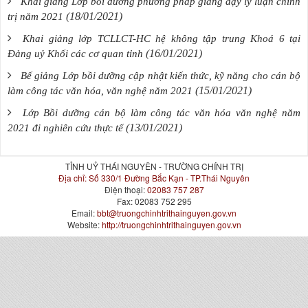
Khai giảng Lớp bồi dưỡng phương pháp giảng dạy lý luận chính
(18/01/2021)
trị năm 2021
Khai giảng lớp TCLLCT-HC hệ không tập trung Khoá 6 tại
(16/01/2021)
Đảng uỷ Khối các cơ quan tỉnh
Bế giảng Lớp bồi dưỡng cập nhật kiến thức, kỹ năng cho cán bộ
(15/01/2021)
làm công tác văn hóa, văn nghệ năm 2021
Lớp Bồi dưỡng cán bộ làm công tác văn hóa văn nghệ năm
(13/01/2021)
2021 đi nghiên cứu thực tế
TỈNH UỶ THÁI NGUYÊN - TRƯỜNG CHÍNH TRỊ
Địa chỉ:
Số 330/1 Đường Bắc Kạn - TP.Thái Nguyên
Điện thoại:
02083 757 287
Fax:
02083 752 295
Email:
bbt@truongchinhtrithainguyen.gov.vn
Website:
http://truongchinhtrithainguyen.gov.vn