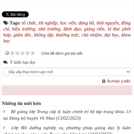
Tags:
tổ chức
,
tốt nghiệp
,
học viên
,
đảng bộ
,
thái nguyên
,
đồng
chí
,
hiệu trưởng
,
nhà trường
,
lãnh đạo
,
giảng viên
,
bí thư
,
phối
hợp
,
giám đốc
,
không tập
,
thường trực
,
chủ nhiệm
,
đại học
,
khoa
học
Click để đánh giá bài viết
Ý kiến bạn đọc
Ẩn/Hiện ý kiến
Những tin mới hơn
Bế giảng lớp Trung cấp lý luận chính trị hệ tập trung khóa 13
(13/02/2023)
tại Đảng bộ huyện Võ Nhai
Lớp Bồi dưỡng nghiệp vụ, phương pháp giảng dạy lý luận