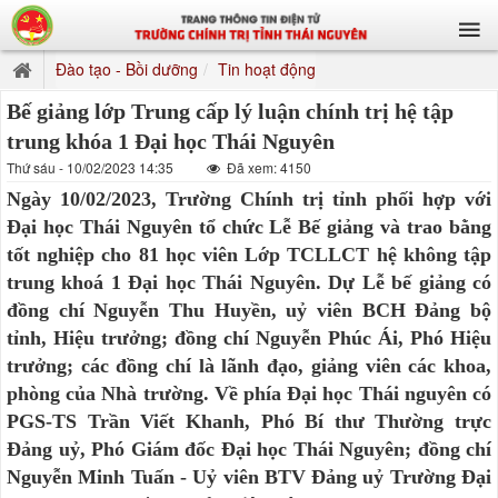
Đào tạo - Bồi dưỡng
Tin hoạt động
Bế giảng lớp Trung cấp lý luận chính trị hệ tập
trung khóa 1 Đại học Thái Nguyên
Thứ sáu - 10/02/2023 14:35
Đã xem: 4150
Ngày 10/02/2023, Trường Chính trị tỉnh phối hợp với
Đại học Thái Nguyên tổ chức Lễ Bế giảng và trao bằng
tốt nghiệp cho 81 học viên Lớp TCLLCT hệ không tập
trung khoá 1 Đại học Thái Nguyên. Dự Lễ bế giảng có
đồng chí Nguyễn Thu Huyền, uỷ viên BCH Đảng bộ
tỉnh, Hiệu trưởng; đồng chí Nguyễn Phúc Ái, Phó Hiệu
trưởng; các đồng chí là lãnh đạo, giảng viên các khoa,
phòng của Nhà trường. Về phía Đại học Thái nguyên có
PGS-TS Trần Viết Khanh, Phó Bí thư Thường trực
Đảng uỷ, Phó Giám đốc Đại học Thái Nguyên; đồng chí
Nguyễn Minh Tuấn - Uỷ viên BTV Đảng uỷ Trường Đại