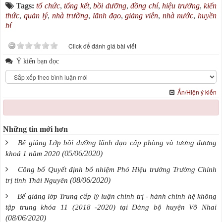
Tags:
tổ chức
,
tổng kết
,
bồi dưỡng
,
đồng chí
,
hiệu trưởng
,
kiến
thức
,
quản lý
,
nhà trường
,
lãnh đạo
,
giảng viên
,
nhà nước
,
huyền
bí
Click để đánh giá bài viết
Ý kiến bạn đọc
Ẩn/Hiện ý kiến
Những tin mới hơn
Bế giảng Lớp bồi dưỡng lãnh đạo cấp phòng và tương đương
(05/06/2020)
khoá 1 năm 2020
Công bố Quyết định bổ nhiệm Phó Hiệu trưởng Trường Chính
(08/06/2020)
trị tỉnh Thái Nguyên
Bế giảng lớp Trung cấp lý luận chính trị - hành chính hệ không
tập trung khóa 11 (2018 -2020) tại Đảng bộ huyện Võ Nhai
(08/06/2020)