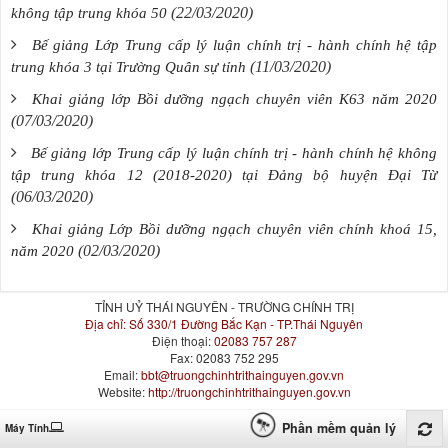
(22/03/2020)
không tập trung khóa 50
Bế giảng Lớp Trung cấp lý luận chính trị - hành chính hệ tập
(11/03/2020)
trung khóa 3 tại Trường Quân sự tỉnh
Khai giảng lớp Bồi dưỡng ngạch chuyên viên K63 năm 2020
(07/03/2020)
Bế giảng lớp Trung cấp lý luận chính trị - hành chính hệ không
tập trung khóa 12 (2018-2020) tại Đảng bộ huyện Đại Từ
(06/03/2020)
Khai giảng Lớp Bồi dưỡng ngạch chuyên viên chính khoá 15,
(02/03/2020)
năm 2020
TỈNH UỶ THÁI NGUYÊN - TRƯỜNG CHÍNH TRỊ
Địa chỉ:
Số 330/1 Đường Bắc Kạn - TP.Thái Nguyên
Điện thoại:
02083 757 287
Fax:
02083 752 295
Email:
bbt@truongchinhtrithainguyen.gov.vn
Website:
http://truongchinhtrithainguyen.gov.vn
Phần mềm quản lý
Máy Tính