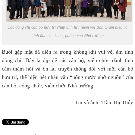
Các đồng chí cán bộ hưu trí chụp ảnh lưu niệm với Ban Giám hiệu và
lãnh đạo các khoa, phòng của Nhà trường
Buổi gặp mặt đã diễn ra trong không khí vui vẻ, ấm tình
đồng chí. Đây là dịp để các cán bộ, viên chức dành tình
cảm thăm hỏi và ôn lại truyền thống đối với mỗi cán bộ
hưu trí, thể hiện nét nhân văn “uống nước nhớ nguồn” của
cán bộ, công chức, viên chức Nhà trường.
Tin và ảnh: Trần Thị Thúy