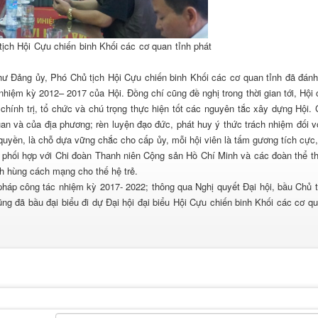
ịch Hội Cựu chiến binh Khối các cơ quan tỉnh phát
thư Đảng ủy, Phó Chủ tịch Hội Cựu chiến binh Khối các cơ quan tỉnh đã đánh
 nhiệm kỳ 2012– 2017 của Hội. Đồng chí cũng đề nghị trong thời gian tới, Hội 
hính trị, tổ chức và chú trọng thực hiện tốt các nguyên tắc xây dựng Hội. 
an và của địa phương; rèn luyện đạo đức, phát huy ý thức trách nhiệm đối v
quyền, là chỗ dựa vững chắc cho cấp ủy, mỗi hội viên là tấm gương tích cực
n phối hợp với Chi đoàn Thanh niên Cộng sản Hồ Chí Minh và các đoàn thể t
nh hùng cách mạng cho thế hệ trẻ.
pháp công tác nhiệm kỳ 2017- 2022; thông qua Nghị quyết Đại hội, bầu Chủ t
ũng đã bầu đại biểu đi dự Đại hội đại biểu Hội Cựu chiến binh Khối các cơ qu