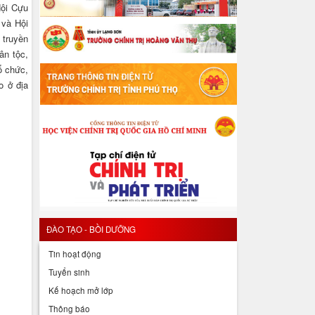
Hội Cựu
 và Hội
 truyền
ân tộc,
ổ chức,
o ở địa
ĐÀO TẠO - BỒI DƯỠNG
Tin hoạt động
Tuyển sinh
Kế hoạch mở lớp
Thông báo