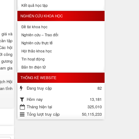
Kết quả học tập
NGHIÊN CỨU KHOA HỌC
Đề tài khoa học
 giá và
Nghiên cứu – Trao đổi
cần tập
Nghiên cứu thực tế
Các hội
Hội thảo khoa học
ới công
Tin hoạt động
, gương
Bản tin điện tử
ham gia
THỐNG KÊ WEBSITE
ịch Hội
Đang truy cập
82
an tỉnh
13,181
Hôm nay
Tháng hiện tại
325,010
Tổng lượt truy cập
50,115,233