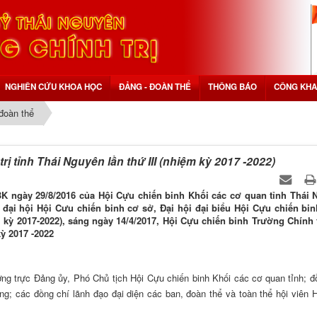
NGHIÊN CỨU KHOA HỌC
ĐẢNG - ĐOÀN THỂ
THÔNG BÁO
CÔNG KHA
đoàn thể
ị tỉnh Thái Nguyên lần thứ III (nhiệm kỳ 2017 -2022)
K ngày 29/8/2016 của Hội Cựu chiến binh Khối các cơ quan tỉnh Thái 
 đại hội Hội Cưu chiến binh cơ sở, Đại hội đại biểu Hội Cựu chiến bi
m kỳ 2017-2022), sáng ngày 14/4/2017, Hội Cựu chiến binh Trường Chính t
kỳ 2017 -2022
ng trực Đảng ủy, Phó Chủ tịch Hội Cựu chiến binh Khối các cơ quan tỉnh; đ
; các đồng chí lãnh đạo đại diện các ban, đoàn thể và toàn thể hội viên 