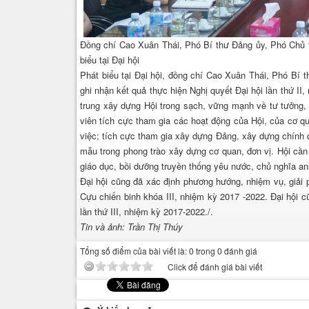
Đồng chí Cao Xuân Thái, Phó Bí thư Đảng ủy, Phó Chủ t
biểu tại Đại hội
Phát biểu tại Đại hội, đồng chí Cao Xuân Thái, Phó Bí 
ghi nhận kết quả thực hiện Nghị quyết Đại hội lần thứ II,
trung xây dựng Hội trong sạch, vững mạnh về tư tưởng, c
viên tích cực tham gia các hoạt động của Hội, của cơ qu
việc; tích cực tham gia xây dựng Đảng, xây dựng chính 
mẫu trong phong trào xây dựng cơ quan, đơn vị. Hội cầ
giáo dục, bồi dưỡng truyền thống yêu nước, chủ nghĩa a
Đại hội cũng đã xác định phương hướng, nhiệm vụ, giải 
Cựu chiến binh khóa III, nhiệm kỳ 2017 -2022. Đại hội c
lần thứ III, nhiệm kỳ 2017-2022./.
Tin và ảnh: Trần Thị Thúy
Tổng số điểm của bài viết là: 0 trong 0 đánh giá
Click để đánh giá bài viết