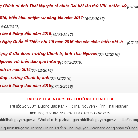
hính trị tỉnh Thái Nguyên tổ chức Đại hội lần thứ VIII, nhiệm kỳ
(21/0
016, triển khai nhiệm vụ công tác năm 2017
(16/03/2017)
16/03/2017)
g tác 6 tháng đầu năm 2016
(16/03/2017)
c Ngày Quốc tế Thiếu nhi 1/6 năm 2016 cho các cháu thiếu nhi là
(07/1
động ở Chi đoàn Trường Chính trị tỉnh Thái Nguyên
(07/12/2016)
 Nguyên với biển đảo quê hương
(07/12/2016)
ính trị năm 2016
(07/12/2016)
ởng Trường Chính trị tỉnh
(07/12/2016)
g tác 6 tháng đầu năm 2016
(07/12/2016)
TỈNH UỶ THÁI NGUYÊN - TRƯỜNG CHÍNH TRỊ
Trụ sở: Số 330/1 Đường Bắc Kạn - TP.Thái Nguyên - Tỉnh Thái Nguyên
Điện thoại:
02083 757 287
/ Fax:
02083 752 295
htrithainguyen.gov.vn
/ Website:
http://truongchinhtrithainguyen.gov.vn
http://truo
n quyền thuộc về Trường Chính Trị tỉnh Thái Nguyên | Website đang chạy thử ng