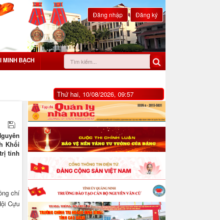
Đăng nhập
Đăng ký
I MINH BẠCH
Thứ hai, 10/08/2026, 09:57
Nguyên
nh Khối
rị tỉnh
ồng chí
Hội Cựu