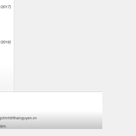
4/2017)
2/2016)
ngchinhtrithainguyen.vn
hiệm
.