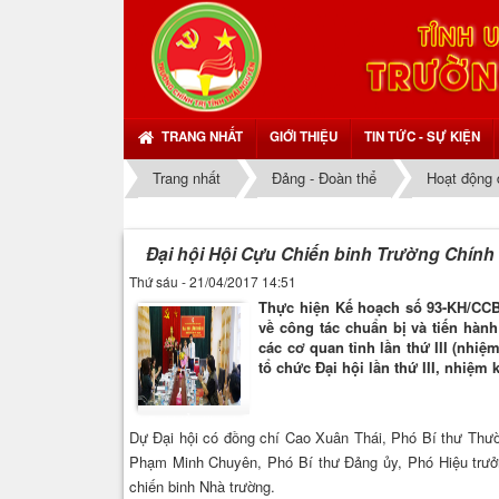
TRANG NHẤT
GIỚI THIỆU
TIN TỨC - SỰ KIỆN
Trang nhất
Đảng - Đoàn thể
Hoạt động 
Đại hội Hội Cựu Chiến binh Trường Chính tr
Thứ sáu - 21/04/2017 14:51
Thực hiện Kế hoạch số 93-KH/CCB
về công tác chuẩn bị và tiến hành
các cơ quan tỉnh lần thứ III (nhiệ
tổ chức Đại hội lần thứ III, nhiệm 
Đại biểu tặng hoa chúc mừng Đại
Dự Đại hội có đồng chí Cao Xuân Thái, Phó Bí thư Thườ
hội
Phạm Minh Chuyên, Phó Bí thư Đảng ủy, Phó Hiệu trưởng
chiến binh Nhà trường.