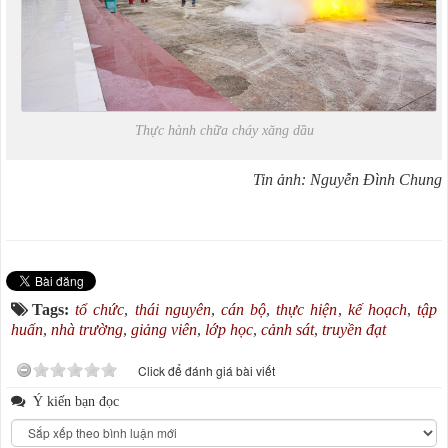
Thực hành chữa cháy xăng dầu
Tin ảnh: Nguyễn Đình Chung
Tags:
tổ chức
,
thái nguyên
,
cán bộ
,
thực hiện
,
kế hoạch
,
tập
huấn
,
nhà trường
,
giảng viên
,
lớp học
,
cảnh sát
,
truyền đạt
Click để đánh giá bài viết
Ý kiến bạn đọc