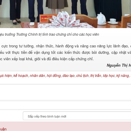
u trưởng Trường Chính trị tỉnh trao chứng chỉ cho các học viên
 cực trong tư tưởng, nhận thức, hành động và nâng cao năng lực lãnh đạo, 
iếu với thực tiễn để vận dụng tốt các kiến thức được bồi dưỡng, cập nhật v
 viên xếp loại khá, giỏi và đủ điều kiện cấp chứng chỉ.
Nguyễn Thị H
hực hiện
,
kế hoạch
,
nhân dân
,
hội đồng
,
đào tạo
,
chủ tịch
,
thị trấn
,
lớp học
,
kỹ năng
,
luận