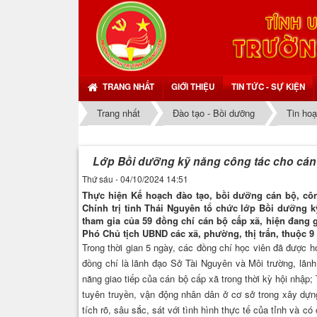
TRANG NHẤT
GIỚI THIỆU
TIN TỨC - SỰ KIỆN
Trang nhất
Đào tạo - Bồi dưỡng
Tin hoạ
Lớp Bồi dưỡng kỹ năng công tác cho cán 
Thứ sáu - 04/10/2024 14:51
Thực hiện Kế hoạch đào tạo, bồi dưỡng cán bộ, côn
Chính trị tỉnh Thái Nguyên tổ chức lớp Bồi dưỡng k
tham gia của 59 đồng chí cán bộ cấp xã, hiện đang
Phó Chủ tịch UBND các xã, phường, thị trấn, thuộc 9
Trong thời gian 5 ngày, các đồng chí học viên đã được h
đồng chí là lãnh đạo Sở Tài Nguyên và Môi trường, lãnh
năng giao tiếp của cán bộ cấp xã trong thời kỳ hội nhập
tuyên truyền, vận động nhân dân ở cơ sở trong xây dựn
tích rõ, sâu sắc, sát với tình hình thực tế của tỉnh và có