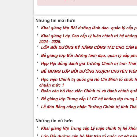
Những tin mới hơn
Khai giảng lớp Bồi dưỡng lãnh đạo, quản lý cấp
Khai giảng Lớp Cao cấp lý luận chính trị hệ khôn
2024 - 2026.
LỚP BỒI DƯỠNG KỸ NĂNG CÔNG TÁC CHO CÁN BỘ
Bế giảng lớp Bồi dưỡng lãnh đạo, quản lý cấp p
Họp Hội đồng đánh giá Trường Chính trị tỉnh Thá
BẾ GIẢNG LỚP BỒI DƯỠNG NGẠCH CHUYÊN VIÊ
Học viện Chính trị quốc gia Hồ Chí Minh tổ chức 
chuẩn mức 1
Đoàn cán bộ Học viện Chính tri và Hành chính quố
Bế giảng lớp Trung cấp LLCT hệ không tập trung 
Lễ đón Bằng công nhận Trường Chính trị tỉnh Th
Những tin cũ hơn
Khai giảng lớp Trung cấp Lý luận chính trị hệ khôn
Lớp Bồi dưỡng cán bộ Mặt trận tổ quốc cơ sở nă