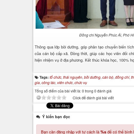
Đồng chí Nguyễn Phúc Ái, Phó Hiệ
Thông qua lớp bồi dưỡng, góp phần tạo chuyển biến tích
của cán bộ cấp xã. Đồng thời, giúp các học viên đối ch
hiện nhiệm vụ ở địa phương. Kết thúc khóa học, 100% học
Tags:
tổ chức
,
thái nguyên
,
bồi dưỡng
,
cán bộ
,
đồng chí
,
t
gia
,
công tác
,
viên chức
,
chức vụ
Tổng số điểm của bài viết là: 0 trong 0 đánh giá
Click để đánh giá bài viết
Ý kiến bạn đọc
Bạn cần đăng nhập với tư cách là
%s
để có thể bình 