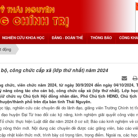
NGHIÊN CỨU KHOA HỌC
ĐẢNG - ĐOÀN THỂ
THÔNG BÁO
CÔNG KHA
t động
bộ, công chức cấp xã (lớp thứ nhất) năm 2024
g chức, viên chức năm 2024, từ ngày 30/9/2024 đến ngày 04/10/2024, 
ỹ năng công tác cho cán bộ, công chức cấp xã (lớp thứ nhất). Lớp họ
 giữ chức vụ Chủ tịch Hội đồng nhân dân, Phó Chủ tịch HĐND, Chủ tịc
 huyện/thành phố trên địa bàn tỉnh Thái Nguyên.
ọc tập, nghiên cứu các chuyên đề do lãnh đạo, giảng viên Trường Chính trị tỉ
 đạo huyện Đại Từ trao đổi các kỹ năng, kinh nghiệm giải quyết công việc 
; Tổ chức thực hiện Luật đất đai năm 2024 ở cơ sở; Báo cáo kinh nghiệm về c
g nông thôn mới. Nội dung các chuyên đề được các giảng viên, báo cáo vi
 cập nhật kiến thức mới, trình bày có trọng tâm, trọng điểm. Ngoài ra, các học