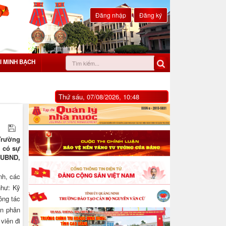
Đăng nhập
Đăng ký
I MINH BẠCH
Thứ sáu, 07/08/2026, 10:48
Trường
c có sự
h UBND,
nh, các
như: Kỹ
ông tác
ên phân
 viên đi