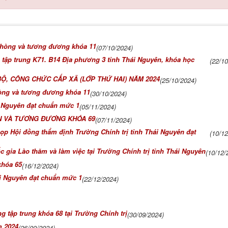
 phòng và tương đương khóa 11
(07/10/2024)
g tập trung K71. B14 Địa phương 3 tỉnh Thái Nguyên, khóa học
(22/1
, CÔNG CHỨC CẤP XÃ (LỚP THỨ HAI) NĂM 2024
(25/10/2024)
hòng và tương đương khóa 11
(30/10/2024)
i Nguyên đạt chuẩn mức 1
(05/11/2024)
N VÀ TƯƠNG ĐƯƠNG KHÓA 69
(07/11/2024)
họp Hội đồng thẩm định Trường Chính trị tỉnh Thái Nguyên đạt
(10/1
c gia Lào thăm và làm việc tại Trường Chính trị tỉnh Thái Nguyên
(10/12/
khóa 65
(16/12/2024)
ái Nguyên đạt chuẩn mức 1
(22/12/2024)
g tập trung khóa 68 tại Trường Chính trị
(30/09/2024)
m 2024
(26/09/2024)