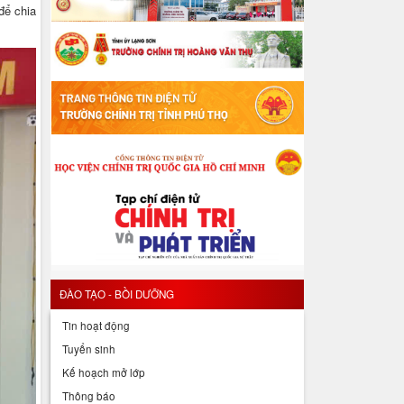
để chia
ĐÀO TẠO - BỒI DƯỠNG
Tin hoạt động
Tuyển sinh
Kế hoạch mở lớp
Thông báo