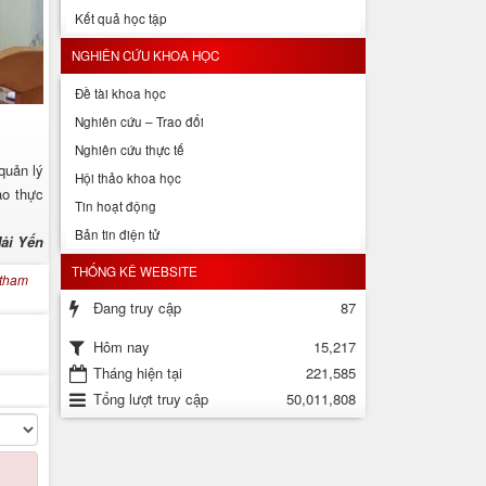
Kết quả học tập
NGHIÊN CỨU KHOA HỌC
Đề tài khoa học
Nghiên cứu – Trao đổi
Nghiên cứu thực tế
quản lý
Hội thảo khoa học
ào thực
Tin hoạt động
Bản tin điện tử
ải Yến
THỐNG KÊ WEBSITE
tham
Đang truy cập
87
15,217
Hôm nay
Tháng hiện tại
221,585
Tổng lượt truy cập
50,011,808