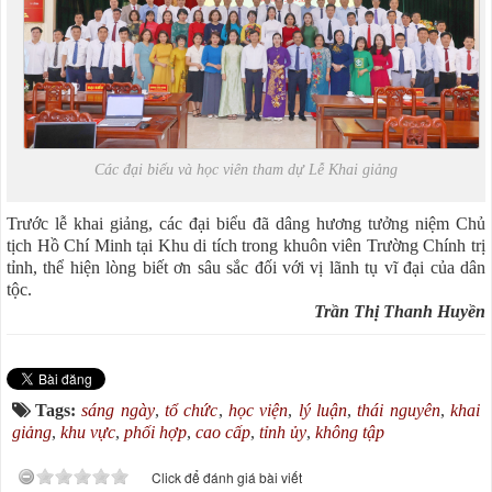
Các đại biểu và học viên tham dự Lễ Khai giảng
Trước lễ khai giảng, các đại biểu đã dâng hương tưởng niệm Chủ
tịch Hồ Chí Minh tại Khu di tích trong khuôn viên Trường Chính trị
tỉnh, thể hiện lòng biết ơn sâu sắc đối với vị lãnh tụ vĩ đại của dân
tộc.
Trần Thị Thanh Huyền
Tags:
sáng ngày
,
tổ chức
,
học viện
,
lý luận
,
thái nguyên
,
khai
giảng
,
khu vực
,
phối hợp
,
cao cấp
,
tỉnh ủy
,
không tập
Click để đánh giá bài viết