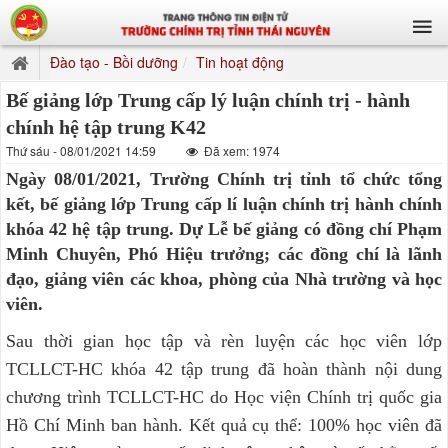
Đào tạo - Bồi dưỡng
Tin hoạt động
Bế giảng lớp Trung cấp lý luận chính trị - hành
chính hệ tập trung K42
Thứ sáu - 08/01/2021 14:59
Đã xem: 1974
Ngày 08/01/2021, Trường Chính trị tỉnh tổ chức tổng
kết, bế giảng lớp Trung cấp lí luận chính trị hành chính
khóa 42 hệ tập trung. Dự Lễ bế giảng có đồng chí Phạm
Minh Chuyên, Phó Hiệu trưởng; các đồng chí là lãnh
đạo, giảng viên các khoa, phòng của Nhà trường và học
viên.
Sau thời gian học tập và rèn luyện các học viên lớp
TCLLCT-HC khóa 42 tập trung đã hoàn thành nội dung
chương trình TCLLCT-HC do Học viện Chính trị quốc gia
Hồ Chí Minh ban hành. Kết quả cụ thể: 100% học viên đã