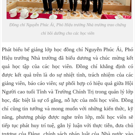
Đồng chí Nguyễn Phúc Ái, Phó Hiệu trưởng Nhà trường trao chứng
chỉ bồi dưỡng cho các học viên
Phát biểu bế giảng lớp học đồng chí Nguyễn Phúc Ái, Phó
Hiệu trưởng Nhà trường đã biểu dương và chúc mừng kết
quả học tập của các học viên. Đồng chí khẳng định có
được kết quả trên là do sự nhiệt tình, trách nhiệm của các
giảng viên, báo cáo viên; sự phối hợp có hiệu quả giữa Hội
Người cao tuổi Tỉnh và Trường Chính Trị trong quản lý lớp
học, đặc biệt là sự cố gắng, nỗ lực của mỗi học viên. Đồng
chí cũng tin tưởng và mong muốn với những kiến thức, kỹ
năng, phương pháp được nghe trên lớp, mỗi học viên sẽ
tiếp tục phát huy trí tuệ, gắn lý luận với thực tiễn, đưa chủ
trương của Đảng, chính sách pháp luật của Nhà nước vào