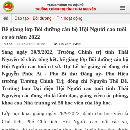
Đào tạo - Bồi dưỡng
Tin hoạt động
Bế giảng lớp Bồi dưỡng cán bộ Hội Người cao tuổi
cơ sở năm 2022
Thứ sáu - 30/09/2022 10:33
Đã xem: 2495
Sáng ngày 30/9/2022, Trường Chính trị tỉnh Thái
Nguyên tổ chức tổng kết, bế giảng lớp Bồi dưỡng cán bộ
Hội Người cao tuổi cơ sở. Dự Lễ bế giảng có đồng chí
Nguyễn Phúc Ái - Phó Bí thư Đảng uỷ- Phó Hiệu
trưởng Trường Chính Trị; đồng chí Nguyễn Thế Đề,
Trưởng ban Đại diện Hội Người cao tuổi tỉnh Thái
Nguyên; các đồng chí là lãnh đạo, giảng viên các phòng,
khoa của Nhà trường và 58 học viên của lớp học.
Lớp học khai giảng ngày 26/9/2022, dành cho học viên là
Chủ tịch, Phó Chủ tịch, Hội Người cao tuổi các xã,
phường, thị trấn trong toàn tỉnh. Sau 1tuần học tập, được