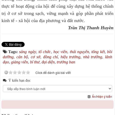
thực tế hoạt động của hội để cùng xây dựng hệ thống chính
trị ở cơ sở trong sạch, vững mạnh và góp phần phát triển
kinh tế - xã hội của địa phương và đất nước.
Trần Thị Thanh Huyền
Tags:
sáng ngày
,
tổ chức
,
học viên
,
thái nguyên
,
tổng kết
,
bồi
dưỡng
,
cán bộ
,
cơ sở
,
đồng chí
,
hiệu trưởng
,
nhà trường
,
lãnh
đạo
,
giảng viên
,
bí thư
,
đại diện
,
trưởng ban
Click để đánh giá bài viết
Ý kiến bạn đọc
Ẩn/Hiện ý kiến