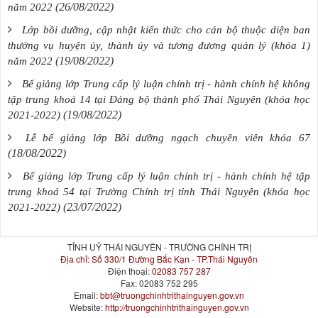
(26/08/2022)
năm 2022
Lớp bồi dưỡng, cập nhật kiến thức cho cán bộ thuộc diện ban
thường vụ huyện ủy, thành ủy và tương đương quản lý (khóa 1)
(19/08/2022)
năm 2022
Bế giảng lớp Trung cấp lý luận chính trị - hành chính hệ không
tập trung khoá 14 tại Đảng bộ thành phố Thái Nguyên (khóa học
(19/08/2022)
2021-2022)
Lễ bế giảng lớp Bồi dưỡng ngạch chuyên viên khóa 67
(18/08/2022)
Bế giảng lớp Trung cấp lý luận chính trị - hành chính hệ tập
trung khoá 54 tại Trường Chính trị tỉnh Thái Nguyên (khóa học
(23/07/2022)
2021-2022)
TỈNH UỶ THÁI NGUYÊN - TRƯỜNG CHÍNH TRỊ
Địa chỉ:
Số 330/1 Đường Bắc Kạn - TP.Thái Nguyên
Điện thoại:
02083 757 287
Fax:
02083 752 295
Email:
bbt@truongchinhtrithainguyen.gov.vn
Website:
http://truongchinhtrithainguyen.gov.vn