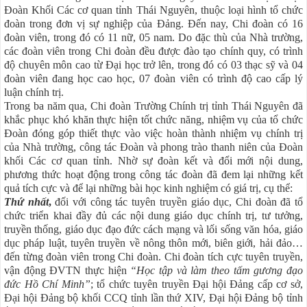
Đoàn Khối Các cơ quan tỉnh Thái Nguyên, thuộc loại hình tổ chức
đoàn trong đơn vị sự nghiệp của Đảng. Đến nay, Chi đoàn có 16
đoàn viên, trong đó có 11 nữ, 05 nam. Do đặc thù của Nhà trường,
các đoàn viên trong Chi đoàn đều được đào tạo chính quy, có trình
độ chuyên môn cao từ Đại học trở lên, trong đó có 03 thạc sỹ và 04
đoàn viên đang học cao học, 07 đoàn viên có trình độ cao cấp lý
luận chính trị.
Trong ba năm qua, Chi đoàn Trường Chính trị tỉnh Thái Nguyên đã
khắc phục khó khăn thực hiện tốt chức năng, nhiệm vụ của tổ chức
Đoàn đóng góp thiết thực vào việc hoàn thành nhiệm vụ chính trị
của Nhà trường, công tác Đoàn và phong trào thanh niên của Đoàn
khối Các cơ quan tỉnh. Nhờ sự đoàn kết và đổi mới nội dung,
phương thức hoạt động trong công tác đoàn đã đem lại những kết
quả tích cực và để lại những bài học kinh nghiệm có giá trị, cụ thể:
Thứ nhất
,
đối với công tác tuyên truyền giáo dục, Chi đoàn đã tổ
chức triển khai đầy đủ các nội dung giáo dục chính trị, tư tưởng,
truyền thống, giáo dục đạo đức cách mạng và lối sống văn hóa, giáo
dục pháp luật, tuyên truyền về nông thôn mới, biên giới, hải đảo…
đến từng đoàn viên trong Chi đoàn. Chi đoàn tích cực tuyên truyền,
vận động ĐVTN thực hiện
“Học tập và làm theo tấm gương đạo
đức Hồ Chí Minh”
; tổ chức tuyên truyền Đại hội Đảng cấp cơ sở,
Đại hội Đảng bộ khối CCQ tỉnh lần thứ XIV, Đại hội Đảng bộ tỉnh