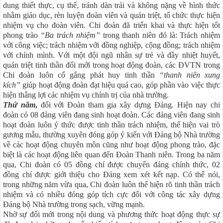
dung thiết thực, cụ thể, tránh dàn trải và không nặng về hình thức
nhằm giáo dục, rèn luyện đoàn viên và quán triệt, tổ chức thực hiện
nhiệm vụ cho đoàn viên. Chi đoàn đã triển khai và thực hiện tốt
phong trào
“Ba trách nhiệm”
trong thanh niên đó là: Trách nhiệm
với công việc; trách nhiệm với đồng nghiệp, cộng đồng; trách nhiệm
với chính mình. Với một đội ngũ nhân sự trẻ và đầy nhiệt huyết,
quán triệt tinh thần đổi mới trong hoạt động đoàn, các ĐVTN trong
Chi đoàn luôn cố gắng phát huy tinh thần
“thanh niên xung
kích”
giúp hoạt động đoàn đạt hiệu quả cao, góp phần vào việc thực
hiện thắng lợi các nhiệm vụ chính trị của nhà trường.
Thứ năm
,
đối với Đoàn tham gia xây dựng Đảng. Hiện nay chi
đoàn có 08 đảng viên đang sinh hoạt đoàn. Các đảng viên đang sinh
hoạt đoàn luôn ý thức được tinh thần trách nhiệm, thể hiện vai trò
gương mẫu, thường xuyên đóng góp ý kiến với Đảng bộ Nhà trường
về các hoạt động chuyên môn cũng như hoạt động phong trào, đặc
biệt là các hoạt động liên quan đến Đoàn Thanh niên. Trong ba năm
qua, Chi đoàn có 05 đồng chí được chuyển đảng chính thức, 02
đồng chí được giới thiệu cho Đảng xem xét kết nạp. Có thể nói,
trong những năm vừa qua, Chi đoàn luôn thể hiện rõ tinh thần trách
nhiệm và có nhiều đóng góp tích cực đối với công tác xây dựng
Đảng bộ Nhà trường trong sạch, vững mạnh.
Nhờ sự đổi mới trong nội dung và phương thức hoạt động thực sự