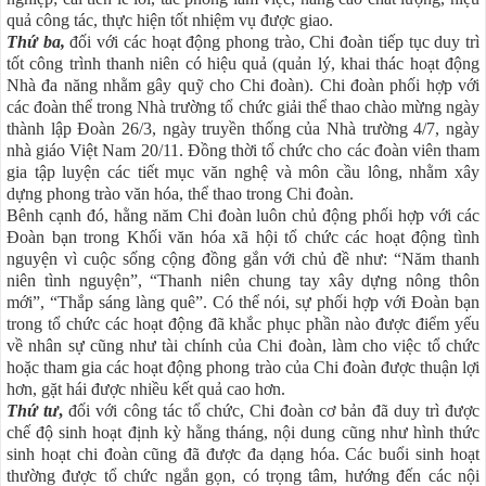
quả công tác, thực hiện tốt nhiệm vụ được giao.
Thứ ba,
đối với các hoạt động phong trào, Chi đoàn tiếp tục duy trì
tốt công trình thanh niên có hiệu quả (quản lý, khai thác hoạt động
Nhà đa năng nhằm gây quỹ cho Chi đoàn). Chi đoàn phối hợp với
các đoàn thể trong Nhà trường tổ chức giải thể thao chào mừng ngày
thành lập Đoàn 26/3, ngày truyền thống của Nhà trường 4/7, ngày
nhà giáo Việt Nam 20/11. Đồng thời tổ chức cho các đoàn viên tham
gia tập luyện các tiết mục văn nghệ và môn cầu lông, nhằm xây
dựng phong trào văn hóa, thể thao trong Chi đoàn.
Bênh cạnh đó, hằng năm Chi đoàn luôn chủ động phối hợp với các
Đoàn bạn trong Khối văn hóa xã hội tổ chức các hoạt động tình
nguyện vì cuộc sống cộng đồng gắn với chủ đề như: “Năm thanh
niên tình nguyện”, “Thanh niên chung tay xây dựng nông thôn
mới”, “Thắp sáng làng quê”. Có thể nói, sự phối hợp với Đoàn bạn
trong tổ chức các hoạt động đã khắc phục phần nào được điểm yếu
về nhân sự cũng như tài chính của Chi đoàn, làm cho việc tổ chức
hoặc tham gia các hoạt động phong trào của Chi đoàn được thuận lợi
hơn, gặt hái được nhiều kết quả cao hơn.
Thứ tư
,
đối với công tác tổ chức, Chi đoàn cơ bản đã duy trì được
chế độ sinh hoạt định kỳ hằng tháng, nội dung cũng như hình thức
sinh hoạt chi đoàn cũng đã được đa dạng hóa. Các buổi sinh hoạt
thường được tổ chức ngắn gọn, có trọng tâm, hướng đến các nội