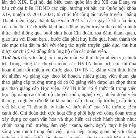
lần thứ XIX, Đại hội đại biểu toàn quốc lần thứ XII của Đảng và
bầu cử đại biểu HĐND các cấp, hướng tới bầu cử Quốc hội khóa
XIV, nhiệm kỳ 2016-2021; tổ chức tốt công tác tuyên truyền Tháng
Thanh niên, ngày thành lập Đoàn 26/3 và các ngày lễ lớn của tỉnh,
của dân tộc. Cách triển khai hoạt động tuyên truyền theo nhiều hình
thức như thông qua buổi sinh hoạt Chi đoàn, tọa đàm, tham quan,
giao lưu với Đoàn bạn…bước đầu phát huy hiệu quả, hoàn thành tốt
các mục tiêu đặt ra đối với công tác tuyên truyền giáo dục, thu hút
được sự chú ý và đồng tình ủng hộ của các đoàn viên.
Thứ hai
,
đối với công tác chuyên môn và thực hiện nhiệm vụ chính
trị. Trong công tác chuyên môn, các ĐVTN luôn tích cực thi đua
hoàn thành tốt nhiệm vụ được giao. ĐVTN là giảng viên thực hiện
tốt nhiệm vụ giảng dạy theo kế hoạch, nhiều giảng viên tham gia
thao giảng cấp trường trong đó có 02 giảng viên được lựa chọn tham
gia thao giảng cấp Học viện. ĐVTN luôn có ý thức tốt trong việc
học tập nâng cao trình độ chuyên môn, nghiệp vụ; nhiều đoàn viên
tham gia nghiên cứu đề tài khoa học cấp khoa, cấp trường, cấp tỉnh,
viết bài cho “Thông tin lý luận và thực tiễn” của Nhà trường. Bên
cạnh đó, Chi đoàn tích cực hoạt động phối hợp với công đoàn trong
xây dựng cơ quan văn hóa và thực hiện cải cách hành chính như:
chỉnh trang môi trường làm việc “xanh, sạch, đẹp”, thực hiện nếp
sống văn minh trong làm việc, giao tiếp, trong quan hệ với đồng
nghiệp; cải tiến lề lối, tác phong làm việc, nâng cao chất lượng, hiệu