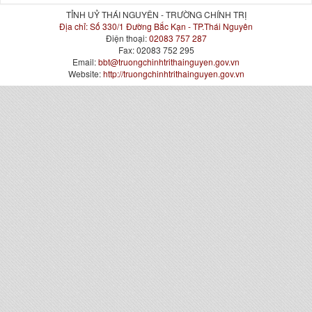
TỈNH UỶ THÁI NGUYÊN - TRƯỜNG CHÍNH TRỊ
Địa chỉ:
Số 330/1 Đường Bắc Kạn - TP.Thái Nguyên
Điện thoại:
02083 757 287
Fax:
02083 752 295
Email:
bbt@truongchinhtrithainguyen.gov.vn
Website:
http://truongchinhtrithainguyen.gov.vn