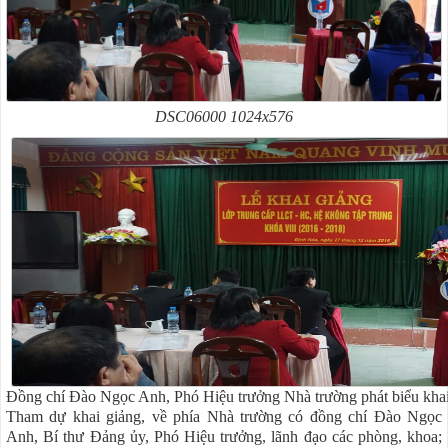
DSC06000 1024x576
Đồng chí Đào Ngọc Anh, Phó Hiệu trưởng Nhà trường phát biểu khai
Tham dự khai giảng, về phía Nhà trường có đồng chí Đào Ngọc
Anh, Bí thư Đảng ủy, Phó Hiệu trưởng, lãnh đạo các phòng, khoa;