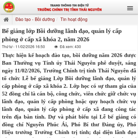
Đào tạo - Bồi dưỡng
Tin hoạt động
Bế giảng lớp Bồi dưỡng lãnh đạo, quản lý cấp
phòng ở cấp xã khóa 2, năm 2026
Thứ tư - 11/02/2026 16:50
Đã xem: 430
Thực hiện kế hoạch đào tạo, bồi dưỡng năm 2026 được
Ban Thường vụ Tỉnh ủy Thái Nguyên phê duyệt, sáng
ngày 11/02/2026, Trường Chính trị tỉnh Thái Nguyên đã
tổ chức Lễ bế giảng Lớp Bồi dưỡng lãnh đạo, quản lý
cấp phòng ở cấp xã khóa 2. Lớp học có sự tham gia của
52 đồng chí là cán bộ, công chức, viên chức giữ chức vụ
lãnh đạo, quản lý cấp phòng hoặc quy hoạch chức vụ
lãnh đạo, quản lý cấp phòng ở cấp xã đang công tác
trên địa bàn tỉnh. Dự và phát biểu tại Lễ bế giảng có
đồng chí Nguyễn Phúc Ái, Phó Bí thư Đảng ủy, Phó
Hiệu trưởng Trường Chính trị tỉnh; đại diện lãnh đạo