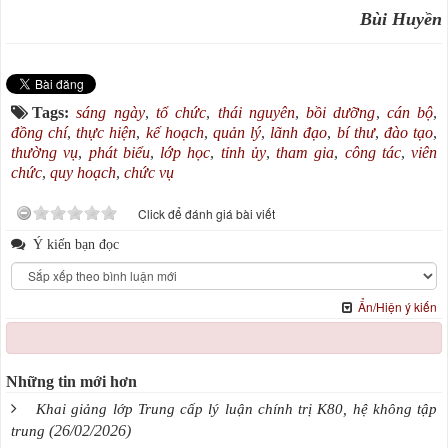
Bùi Huyền
Tags:
sáng ngày
,
tổ chức
,
thái nguyên
,
bồi dưỡng
,
cán bộ
,
đồng chí
,
thực hiện
,
kế hoạch
,
quản lý
,
lãnh đạo
,
bí thư
,
đào tạo
,
thường vụ
,
phát biểu
,
lớp học
,
tỉnh ủy
,
tham gia
,
công tác
,
viên
chức
,
quy hoạch
,
chức vụ
Click để đánh giá bài viết
Ý kiến bạn đọc
Ẩn/Hiện ý kiến
Những tin mới hơn
Khai giảng lớp Trung cấp lý luận chính trị K80, hệ không tập
(26/02/2026)
trung