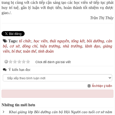
trang bị cùng với cách tiếp cận sáng tạo các học viên sẽ tiếp tục phát
huy trí tuệ, gắn lý luận với thực tiễn, hoàn thành tốt nhiệm vụ được
giao./.
Trần Thị Thúy
Tags:
tổ chức
,
học viên
,
thái nguyên
,
tổng kết
,
bồi dưỡng
,
cán
bộ
,
cơ sở
,
đồng chí
,
hiệu trưởng
,
nhà trường
,
lãnh đạo
,
giảng
viên
,
bí thư
,
toàn thể
,
tỉnh đoàn
Click để đánh giá bài viết
Ý kiến bạn đọc
Ẩn/Hiện ý kiến
Những tin mới hơn
Khai giảng lớp Bồi dưỡng cán bộ Hội Người cao tuổi cơ sở năm