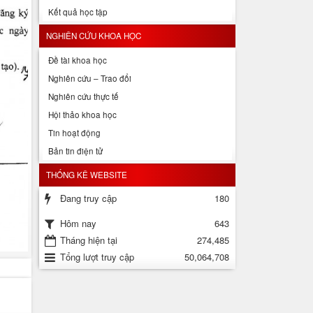
Kết quả học tập
NGHIÊN CỨU KHOA HỌC
Đề tài khoa học
Nghiên cứu – Trao đổi
Nghiên cứu thực tế
Hội thảo khoa học
Tin hoạt động
Bản tin điện tử
THỐNG KÊ WEBSITE
Đang truy cập
180
643
Hôm nay
Tháng hiện tại
274,485
Tổng lượt truy cập
50,064,708