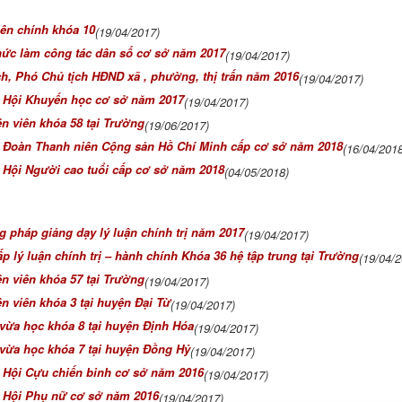
ên chính khóa 10
(19/04/2017)
chức làm công tác dân số cơ sở năm 2017
(19/04/2017)
ch, Phó Chủ tịch HĐND xã , phường, thị trấn năm 2016
(19/04/2017)
ộ Hội Khuyến học cơ sở năm 2017
(19/04/2017)
n viên khóa 58 tại Trường
(19/06/2017)
bộ Đoàn Thanh niên Cộng sản Hồ Chí Minh cấp cơ sở năm 2018
(16/04/2018
ộ Hội Người cao tuổi cấp cơ sở năm 2018
(04/05/2018)
 pháp giảng dạy lý luận chính trị năm 2017
(19/04/2017)
p lý luận chính trị – hành chính Khóa 36 hệ tập trung tại Trường
(19/04/2
n viên khóa 57 tại Trường
(19/04/2017)
 viên khóa 3 tại huyện Đại Từ
(19/04/2017)
vừa học khóa 8 tại huyện Định Hóa
(19/04/2017)
vừa học khóa 7 tại huyện Đồng Hỷ
(19/04/2017)
ộ Hội Cựu chiến binh cơ sở năm 2016
(19/04/2017)
ộ Hội Phụ nữ cơ sở năm 2016
(19/04/2017)