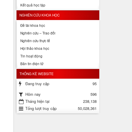
Kết quả học tập
NGHIÊN CỨU KHOA HỌC
Đề tài khoa học
Nghiên cứu – Trao đổi
Nghiên cứu thực tế
Hội thảo khoa học
Tin hoạt động
Bản tin điện tử
THỐNG KÊ WEBSITE
Đang truy cập
95
596
Hôm nay
Tháng hiện tại
238,138
Tổng lượt truy cập
50,028,361