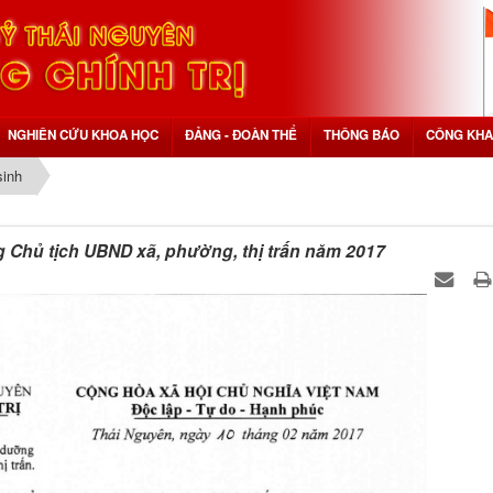
NGHIÊN CỨU KHOA HỌC
ĐẢNG - ĐOÀN THỂ
THÔNG BÁO
CÔNG KHA
sinh
g Chủ tịch UBND xã, phường, thị trấn năm 2017