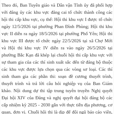
Theo đó, Ban Tuyên giáo và Dân vận Tỉnh ủy đã phối hợp
với đảng ủy các khu vực đăng cai tổ chức thành công các
hội thi cấp khu vực, cụ thể: Hội thi khu vực I được tổ chức
ngày 12/5/2026 tại phường Phan Đình Phùng; Hội thi khu
vực II diễn ra ngày 18/5/2026 tại phường Phổ Yên; Hội thi
khu vực III được tổ chức ngày 22/5/2026 tại xã Chợ Mới
và Hội thi khu vực IV diễn ra vào ngày 26/5/2026 tại
phường Bắc Kạn đã khép lại chuỗi hội thi cấp khu vực với
sự tham gia của các thí sinh xuất sắc đến từ đảng bộ thuộc
các khu vực được lựa chọn qua các vòng sơ loại. Các thí
sinh tham gia các phần thi: soạn đề cương thuyết trình,
thuyết trình và trả lời câu hỏi nghiệp vụ của Ban Giám
khảo. Nội dung dự thi tập trung tuyên truyền Nghị quyết
Đại hội XIV của Đảng và nghị quyết đại hội đảng bộ các
cấp nhiệm kỳ 2025 - 2030 gắn với thực tiễn địa phương, cơ
quan, đơn vị. Chuỗi hội thi là dịp để đội ngũ báo cáo viên,