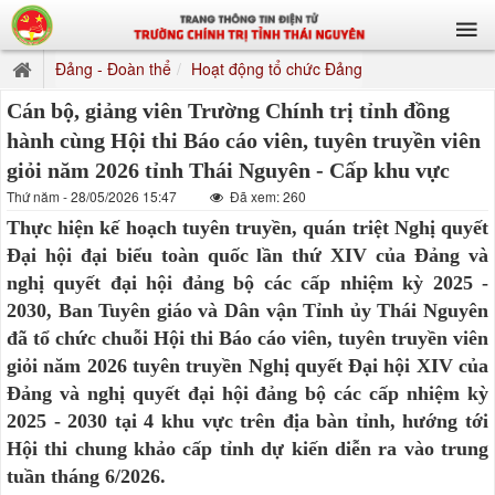
Đảng - Đoàn thể
Hoạt động tổ chức Đảng
Cán bộ, giảng viên Trường Chính trị tỉnh đồng
hành cùng Hội thi Báo cáo viên, tuyên truyền viên
giỏi năm 2026 tỉnh Thái Nguyên - Cấp khu vực
Thứ năm - 28/05/2026 15:47
Đã xem: 260
Thực hiện kế hoạch tuyên truyền, quán triệt Nghị quyết
Đại hội đại biểu toàn quốc lần thứ XIV của Đảng và
nghị quyết đại hội đảng bộ các cấp nhiệm kỳ 2025 -
2030, Ban Tuyên giáo và Dân vận Tỉnh ủy Thái Nguyên
đã tổ chức chuỗi Hội thi Báo cáo viên, tuyên truyền viên
giỏi năm 2026 tuyên truyền Nghị quyết Đại hội XIV của
Đảng và nghị quyết đại hội đảng bộ các cấp nhiệm kỳ
2025 - 2030 tại 4 khu vực trên địa bàn tỉnh, hướng tới
Hội thi chung khảo cấp tỉnh dự kiến diễn ra vào trung
tuần tháng 6/2026.