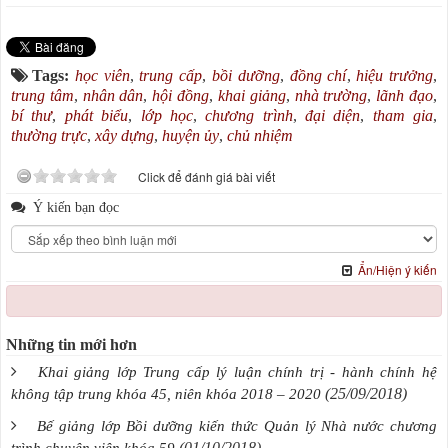
Tags:
học viên
,
trung cấp
,
bồi dưỡng
,
đồng chí
,
hiệu trưởng
,
trung tâm
,
nhân dân
,
hội đồng
,
khai giảng
,
nhà trường
,
lãnh đạo
,
bí thư
,
phát biểu
,
lớp học
,
chương trình
,
đại diện
,
tham gia
,
thường trực
,
xây dựng
,
huyện ủy
,
chủ nhiệm
Click để đánh giá bài viết
Ý kiến bạn đọc
Ẩn/Hiện ý kiến
Những tin mới hơn
Khai giảng lớp Trung cấp lý luận chính trị - hành chính hệ
(25/09/2018)
không tập trung khóa 45, niên khóa 2018 – 2020
Bế giảng lớp Bồi dưỡng kiến thức Quản lý Nhà nước chương
(01/10/2018)