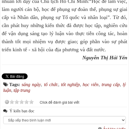
nhuần lời dạy của Chủ tịch Hồ Chí Minh:“Học để làm việc,
làm người cán bộ, học để phụng sự đoàn thể, phụng sự giai
cấp và Nhân dân, phụng sự Tổ quốc và nhân loại”. Từ đó,
cần phát huy những kiến thức đã được học tập, nghiên cứu
để vận dụng sáng tạo lý luận vào thực tiễn công tác, hoàn
thành tốt mọi nhiệm vụ được giao; góp phần vào sự phát
triển kinh tế - xã hội của địa phương và đất nước.
Nguyễn Thị Hải Yến
Tags:
sáng ngày
,
tổ chức
,
tốt nghiệp
,
học viên
,
trung cấp
,
lý
luận
,
tập trung
Click để đánh giá bài viết
Ý kiến bạn đọc
Ẩn/Hiện ý kiến