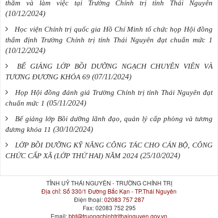
thăm và làm việc tại Trường Chính trị tỉnh Thái Nguyên
(10/12/2024)
Học viện Chính trị quốc gia Hồ Chí Minh tổ chức họp Hội đồng
thẩm định Trường Chính trị tỉnh Thái Nguyên đạt chuẩn mức 1
(10/12/2024)
BẾ GIẢNG LỚP BỒI DƯỠNG NGẠCH CHUYÊN VIÊN VÀ
(07/11/2024)
TƯƠNG ĐƯƠNG KHÓA 69
Họp Hội đồng đánh giá Trường Chính trị tỉnh Thái Nguyên đạt
(05/11/2024)
chuẩn mức 1
Bế giảng lớp Bồi dưỡng lãnh đạo, quản lý cấp phòng và tương
(30/10/2024)
đương khóa 11
LỚP BỒI DƯỠNG KỸ NĂNG CÔNG TÁC CHO CÁN BỘ, CÔNG
(25/10/2024)
CHỨC CẤP XÃ (LỚP THỨ HAI) NĂM 2024
TỈNH UỶ THÁI NGUYÊN - TRƯỜNG CHÍNH TRỊ
Địa chỉ:
Số 330/1 Đường Bắc Kạn - TP.Thái Nguyên
Điện thoại:
02083 757 287
Fax:
02083 752 295
Email:
bbt@truongchinhtrithainguyen.gov.vn