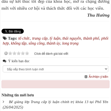
dấu sự kết thúc tốt đẹp của khóa học, mở ra chặng đường
mới với nhiều cơ hội và thách thức đối với các học viên.
Thu Hường
Tags:
tổ chức
,
trung cấp
,
lý luận
,
thái nguyên
,
thành phố
,
phối
hợp
,
không tập
,
sông công
,
thành ủy
,
long trọng
Click để đánh giá bài viết
Ý kiến bạn đọc
Ẩn/Hiện ý kiến
Những tin mới hơn
Bế giảng lớp Trung cấp lý luận chính trị khóa 13 tại Phổ Yên
(26/04/2025)