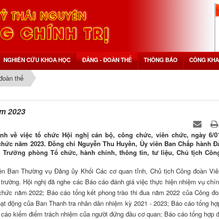
NGHIÊN CỨU KHOA HỌC
ĐẢNG - ĐOÀN THỂ
THÔNG BÁO
CÔNG KHA
đoàn thể
ăm 2023
 về việc tổ chức Hội nghị cán bộ, công chức, viên chức, ngày 6/01
ên chức năm 2023. Đồng chí Nguyễn Thu Huyền, Ủy viên Ban Chấp hành 
 Trưởng phòng Tổ chức, hành chính, thông tin, tư liệu, Chủ tịch Côn
ên Ban Thường vụ Đảng ủy Khối Các cơ quan tỉnh, Chủ tịch Công đoàn Vi
trường. Hội nghị đã nghe các Báo cáo đánh giá việc thực hiện nhiệm vụ chính
ên chức năm 2022; Báo cáo tổng kết phong trào thi đua năm 2022 của Công đ
oạt động của Ban Thanh tra nhân dân nhiệm kỳ 2021 - 2023; Báo cáo tổng hợ
o cáo kiểm điểm trách nhiệm của người đứng đầu cơ quan; Báo cáo tổng hợp 