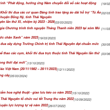
trình “Phát động, hưởng ứng Năm chuyển đổi số các hoạt động
(19/0
hối thi đua các cơ quan Đảng tỉnh trao tặng áo dài hỗ trợ “Tủ Áo
(02/0
, huyện Đồng Hỷ, tỉnh Thái Nguyên
ên lần thứ XI, nhiệm kỳ 2023 - 2028
(03/03/2023)
 gia Chương trình tình nguyện Tháng Thanh niên 2023 tại xóm Mỏ
(11/0
Bước chân Xanh” năm 2023
(19/03/2023)
 đua xây dựng Trường Chính trị tỉnh Thái Nguyên đạt chuẩn mức
(30/0
hể thao các cụm, khối thi đua trực thuộc tỉnh Thái Nguyên lần thứ
(03/0
ong thời đại mới”
(13/10/2023)
o Việt Nam (20/11/1982 – 20/11/2023)
(12/11/2023)
ng cây
(05/03/2024)
 cắm hoa nghệ thuật - giao lưu kéo co năm 2022
(15/10/2022)
Thái Nguyên tổ chức vui tết Trung thu năm 2022
(10/09/2022)
luyện lực lượng tự vệ năm 2022
(26/07/2022)