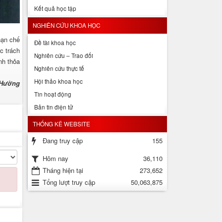
Kết quả học tập
NGHIÊN CỨU KHOA HỌC
hạn chế
Đề tài khoa học
c trách
Nghiên cứu – Trao đổi
nh thỏa
Nghiên cứu thực tế
Hội thảo khoa học
 Hường
Tin hoạt động
Bản tin điện tử
THỐNG KÊ WEBSITE
Đang truy cập
155
36,110
Hôm nay
Tháng hiện tại
273,652
Tổng lượt truy cập
50,063,875