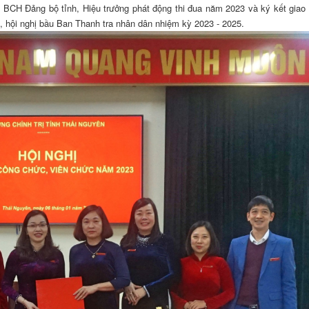
BCH Đảng bộ tỉnh, Hiệu trưởng phát động thi đua năm 2023 và ký kết giao 
 hội nghị bầu Ban Thanh tra nhân dân nhiệm kỳ 2023 - 2025.