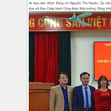
thi đua năm 2023. Đồng chí Nguyễn Thu Huyền, Ủy viên 
đua với Ban Chấp hành Công đoàn Nhà trường. Đồng thời,