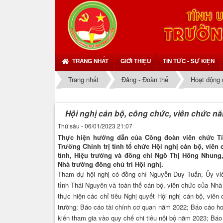
TRANG NHẤT
GIỚI THIỆU
TIN TỨC - SỰ KIỆN
Trang nhất
Đảng - Đoàn thể
Hoạt động 
Hội nghị cán bộ, công chức, viên chức n
Thứ sáu - 06/01/2023 21:07
Thực hiện hướng dẫn của Công đoàn viên chức Tỉnh
Trường Chính trị tỉnh tổ chức Hội nghị cán bộ, vi
tỉnh, Hiệu trưởng và đồng chí Ngô Thị Hồng Nhung,
Nhà trường đồng chủ trì Hội nghị.
Tham dự hội nghị có đồng chí Nguyễn Duy Tuấn, Ủy vi
tỉnh Thái Nguyên và toàn thể cán bộ, viên chức của Nhà 
thực hiện các chỉ tiêu Nghị quyết Hội nghị cán bộ, vi
trường; Báo cáo tài chính cơ quan năm 2022; Báo cáo h
kiến tham gia vào quy chế chi tiêu nội bộ năm 2023; Bá