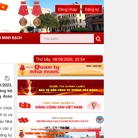
Đăng nhập
Đăng ký
I MINH BẠCH
Thứ bảy, 08/08/2026, 23:54
/2023,
Đảng bộ
g đoàn
ên chức
 trị và
oàn Nhà
p các ý
đăng ký