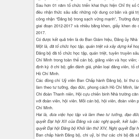
Sau hơn 01 năm tổ chức triển khai thực hiện Chỉ thị số 
đều nhận thức sâu sắc những nội dung cơ bản và giá tr
công nhận “Đảng bộ trong sạch vững mạnh”, Trường đượ
giai đoạn 2012-2017 và nhiều bằng khen, giấy khen do ca
2017.
Có được kết quả trên là do Ban Giám hiệu, Đảng ủy Nhà t
Một là, đã tổ chức học tập, quán triệt và xây dựng kế
Đảng bộ đã tổ chức học tập, quán triệt, tuyên truyền s
Chí Minh trong toàn thể cán bộ, giảng viên và học viên
định kỳ ở chi bộ; gắn đánh giá, phân loại đảng viên, tổ
Hồ Chí Minh.
Các đồng chí Uỷ viên Ban Chấp hành Đảng bộ, bí thư cá
làm theo tư tưởng, đạo đức, phong cách Hồ Chí Minh, là
Chi đoàn Thanh niên, Hội cựu chiến binh Nhà trường că
với đoàn viên, hội viên. Mỗi cán bộ, hội viên, đoàn viên
Chí Minh.
Hai là, đưa việc học tập và làm theo tư tưởng, đạo đ
quyết Đại hội XII của Đảng và các nghị quyết, kết luận
quyết Đại hội Đảng bộ Khối lần thứ XIV, Nghị quyết Đại 
Ban chấp hành Đảng bộ, chi uỷ, bí thư các chi bộ đã x