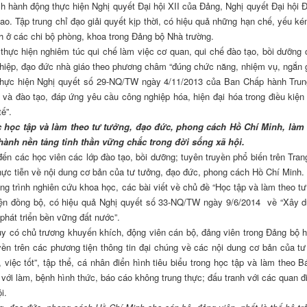
h hành động thực hiện Nghị quyết Đại hội XII của Đảng, Nghị quyết Đại hội 
ao. Tập trung chỉ đạo giải quyết kịp thời, có hiệu quả những hạn chế, yếu ké
ch ở các chi bộ phòng, khoa trong Đảng bộ Nhà trường.
 hiện nghiêm túc qui chế làm việc cơ quan, qui chế đào tạo, bồi dưỡng 
iệp, đạo đức nhà giáo theo phương châm “đúng chức năng, nhiệm vụ, ngắn 
ục thực hiện Nghị quyết số 29-NQ/TW ngày 4/11/2013 của Ban Chấp hành Tru
và đào tạo, đáp ứng yêu cầu công nghiệp hóa, hiện đại hóa trong điều kiện 
ế”.
c học tập và làm theo tư tưởng, đạo đức, phong cách Hồ Chí Minh, làm
ành nền tảng tinh thần vững chắc trong đời sống xã hội.
c học viên các lớp đào tạo, bồi dưỡng; tuyên truyền phổ biến trên Tran
thực tiễn về nội dung cơ bản của tư tưởng, đạo đức, phong cách Hồ Chí Minh.
ình nghiên cứu khoa học, các bài viết về chủ đề “Học tập và làm theo tư
iện đồng bộ, có hiệu quả Nghị quyết số 33-NQ/TW ngày 9/6/2014 về “Xây 
phát triển bền vững đất nước”.
y có chủ trương khuyến khích, động viên cán bộ, đảng viên trong Đảng bộ h
ruyền trên các phương tiện thông tin đại chúng về các nội dung cơ bản của tư
iệc tốt”, tập thể, cá nhân điển hình tiêu biểu trong học tập và làm theo B
 với làm, bệnh hình thức, báo cáo không trung thực; đấu tranh với các quan đ
i.