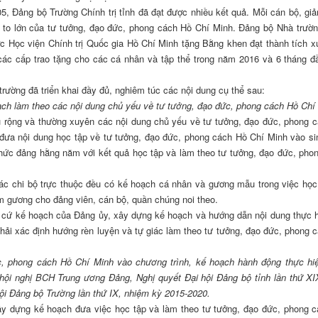
05, Đảng bộ Trường Chính trị tỉnh đã đạt được nhiều kết quả. Mỗi cán bộ, giả
ị to lớn của tư tưởng, đạo đức, phong cách Hồ Chí Minh. Đảng bộ Nhà trườn
c Học viện Chính trị Quốc gia Hồ Chí Minh tặng Bằng khen đạt thành tích x
́c cấp trao tặng cho các cá nhân và tập thể trong năm 2016 và 6 tháng 
rường đã triển khai đầy đủ, nghiêm túc các nội dung cụ thể sau:
 hoạch làm theo các nội dung chủ yếu về tư tưởng, đạo đức, phong cách Hồ Chí
âu rộng và thường xuyên các nội dung chủ yếu về tư tưởng, đạo đức, phong 
; đưa nội dung học tập về tư tưởng, đạo đức, phong cách Hồ Chí Minh vào si
 chức đảng hằng năm với kết quả học tập và làm theo tư tưởng, đạo đức, pho
c chi bộ trực thuộc đều có kế hoạch cá nhân và gương mẫu trong việc học
m gương cho đảng viên, cán bộ, quần chúng noi theo.
n cứ kế hoạch của Đảng ủy, xây dựng kế hoạch và hướng dẫn nội dung thực h
 phải xác định hướng rèn luyện và tự giác làm theo tư tưởng, đạo đức, phong 
ức, phong cách Hồ Chí Minh vào chương trình, kế hoạch hành động thực hi
 hội nghị BCH Trung ương Đảng, Nghị quyết Đại hội Đảng bộ tỉnh lần thứ XI
hội Đảng bộ Trường lần thứ IX, nhiệm kỳ 2015-2020.
ây dựng kế hoạch đưa việc học tập và làm theo tư tưởng, đạo đức, phong 