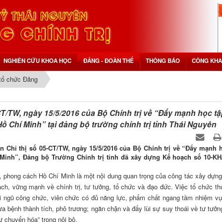
NGHIÊN CỨU KHOA HỌC
ĐẢNG - ĐOÀN THỂ
THÔNG BÁO
CÔNG KHA
tổ chức Đảng
5-CT/TW, ngày 15/5/2016 của Bộ Chính trị về “Đẩy mạnh học tậ
ồ Chí Minh” tại đảng bộ trường chính trị tỉnh Thái Nguyên
ện Chỉ thị số 05-CT/TW, ngày 15/5/2016 của Bộ Chính trị về “Đẩy mạnh 
 Minh”, Đảng bộ Trường Chính trị tỉnh đã xây dựng Kế hoạch số 10-KH
, phong cách Hồ Chí Minh là một nội dung quan trọng của công tác xây dựng
h, vững mạnh về chính trị, tư tưởng, tổ chức và đạo đức. Việc tổ chức th
ội ngũ công chức, viên chức có đủ năng lực, phẩm chất ngang tầm nhiệm vụ
 bệnh thành tích, phô trương; ngăn chặn và đẩy lùi sự suy thoái về tư tưởn
tự chuyển hóa” trong nội bộ.