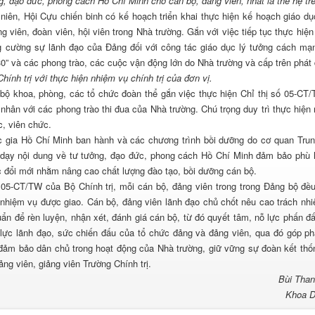
ng, đạo đức, phong cách Hồ Chí Minh cho cán bộ, đảng viên, nhất là thế hệ trẻ
iên, Hội Cựu chiến binh có kế hoạch triển khai thực hiện kế hoạch giáo dụ
viên, đoàn viên, hội viên trong Nhà trường. Gắn với việc tiếp tục thực hiện 
 cường sự lãnh đạo của Đảng đối với công tác giáo dục lý tưởng cách mạ
030” và các phong trào, các cuộc vận động lớn do Nhà trường và cấp trên phát
ính trị với thực hiện nhiệm vụ chính trị của đơn vị.
bộ khoa, phòng, các tổ chức đoàn thể gắn việc thực hiện Chỉ thị số 05-CT
 nhân với các phong trào thi đua của Nhà trường. Chú trọng duy trì thực hiện
c, viên chức.
c gia Hồ Chí Minh ban hành và các chương trình bồi dưỡng do cơ quan Tru
 dạy nội dung về tư tưởng, đạo đức, phong cách Hồ Chí Minh đảm bảo phù 
ục đổi mới nhằm nâng cao chất lượng đào tạo, bồi dưỡng cán bộ.
CT/TW của Bộ Chính trị, mỗi cán bộ, đảng viên trong trong Đảng bộ đề
 nhiệm vụ được giao. Cán bộ, đảng viên lãnh đạo chủ chốt nêu cao trách nh
ẩn để rèn luyện, nhận xét, đánh giá cán bộ, từ đó quyết tâm, nỗ lực phấn đ
lực lãnh đạo, sức chiến đấu của tổ chức đảng và đảng viên, qua đó góp ph
 đảm bảo dân chủ trong hoạt động của Nhà trường, giữ vững sự đoàn kết thố
ng viên, giảng viên Trường Chính trị.
Bùi Tha
Khoa D