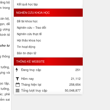
Đảng bộ
Kết quả học tập
m trong
NGHIÊN CỨU KHOA HỌC
cán bộ,
Đề tài khoa học
gọn, dễ
Nghiên cứu – Trao đổi
ng ương
Nghiên cứu thực tế
kinh tế
Hội thảo khoa học
 cho tư
Tin hoạt động
Bản tin điện tử
g thông
THỐNG KÊ WEBSITE
 tưởng,
Đang truy cập
251
dựng và
21,112
Hôm nay
ọc tập,
Tháng hiện tại
258,654
 tưởng,
Tổng lượt truy cập
50,048,877
ác; phê
iểm sai