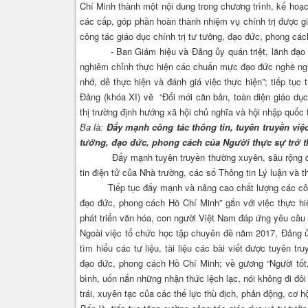
Chí Minh thành một nội dung trong chương trình, kế hoạc
các cấp, góp phần hoàn thành nhiệm vụ chính trị được gi
công tác giáo dục chính trị tư tưởng, đạo đức, phong cá
- Ban Giám hiệu và Đảng ủy quán triệt, lãnh đạo thực
nghiêm chỉnh thực hiện các chuẩn mực đạo đức nghề ngh
nhớ, dễ thực hiện và đánh giá việc thực hiện”; tiếp t
Đảng (khóa XI) về “Đổi mới căn bản, toàn diện giáo dục 
thị trường định hướng xã hội chủ nghĩa và hội nhập quốc t
Ba là:
Đẩy mạnh công tác thông tin, tuyên truyền việ
tưởng, đạo đức, phong cách của Người thực sự trở th
Đẩy mạnh tuyên truyền thường xuyên, sâu rộng đến cá
tin điện tử của Nhà trường, các số Thông tin Lý luận và 
Tiếp tục đẩy mạnh và nâng cao chất lượng các công tr
đạo đức, phong cách Hồ Chí Minh” gắn với việc thực h
phát triển văn hóa, con người Việt Nam đáp ứng yêu cầu 
Ngoài việc tổ chức học tập chuyên đề năm 2017, Đảng ủ
tìm hiểu các tư liệu, tài liệu các bài viết được tuyên t
đạo đức, phong cách Hồ Chí Minh; về gương “Người tốt, v
bình, uốn nắn những nhận thức lệch lạc, nói không đi đôi
trái, xuyên tạc của các thế lực thù địch, phản động, cơ hộ