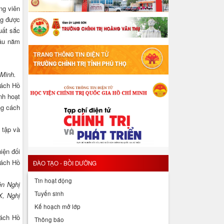
ng viên
g được
uất sắc
đầu năm
 Minh.
cách Hồ
nh hoạt
ng cách
 tập và
iện đối
cách Hồ
ĐÀO TẠO - BỒI DƯỠNG
Tin hoạt động
ện Nghị
Tuyển sinh
X, Nghị
Kế hoạch mở lớp
cách Hồ
Thông báo