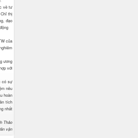
.
c về tư
Chỉ thị
ng, đạo
 động
/TW của
 nghiêm
ng ương
hợp với
u có sự
iệm nêu
ấu hoàn
ần tích
ng nhất
nh Thảo
ân vận