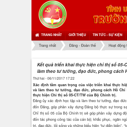
TRANG NHẤT
GIỚI THIỆU
TIN TỨC - SỰ KIỆN
Trang nhất
Đảng - Đoàn thể
Hoạt động 
Kết quả triển khai thực hiện chỉ thị số 0
làm theo tư tưởng, đạo đức, phong cách H
Thứ hai - 06/11/2017 17:22
Xác định tầm quan trọng của việc triển khai thực hi
và làm theo tư tưởng, đạo đức, phong cách Hồ Chí
thực hiện Chỉ thị số 05-CT/TW của Bộ Chính trị.
Đảng ủy xác định học tập và làm theo tư tưởng, đạo đức
đốn Đảng, góp phần xây dựng Đảng bộ thực sự trong sạc
Chỉ thị số 05 của Bộ Chính trị sẽ góp phần xây dựng đ
đốn tác phong công tác của cán bộ; khắc phục, ngăn ngừa
trị, đạo đức, lối sống và những biểu hiện “tự diễn biến”, “