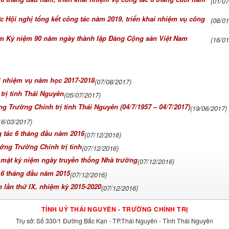
(01/0
c Hội nghị tổng kết công tác năm 2019, triển khai nhiệm vụ công
(08/0
àm Kỷ niệm 90 năm ngày thành lập Đảng Cộng sản Việt Nam
(16/0
ai nhiệm vụ năm học 2017-2018
(07/08/2017)
rị tỉnh Thái Nguyên
(05/07/2017)
 Trường Chính trị tỉnh Thái Nguyên (04/7/1957 – 04/7/2017)
(19/06/2017)
16/03/2017)
g tác 6 tháng đầu năm 2016
(07/12/2016)
ởng Trường Chính trị tỉnh
(07/12/2016)
p mặt kỷ niệm ngày truyền thống Nhà trường
(07/12/2016)
c 6 tháng đầu năm 2015
(07/12/2016)
 lần thứ IX, nhiệm kỳ 2015-2020
(07/12/2016)
TỈNH UỶ THÁI NGUYÊN - TRƯỜNG CHÍNH TRỊ
Trụ sở: Số 330/1 Đường Bắc Kạn - TP.Thái Nguyên - Tỉnh Thái Nguyên