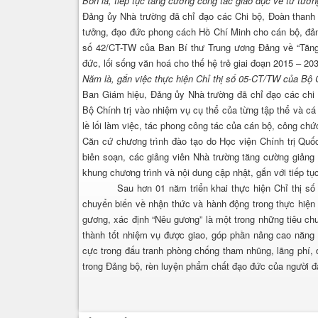
Bốn là, tiếp tục tăng cường công tác giáo dục về tư tưở
Đảng ủy Nhà trường đã chỉ đạo các Chi bộ, Đoàn thanh n
tưởng, đạo đức phong cách Hồ Chí Minh cho cán bộ, đảng 
số 42/CT-TW của Ban Bí thư Trung ương Đảng về “Tăng
đức, lối sống văn hoá cho thế hệ trẻ giai đoạn 2015 – 2
Năm là, gắn việc thực hiện Chỉ thị số 05-CT/TW của Bộ Ch
Ban Giám hiệu, Đảng ủy Nhà trường đã chỉ đạo các chi 
Bộ Chính trị vào nhiệm vụ cụ thể của từng tập thể và cá
lề lối làm việc, tác phong công tác của cán bộ, công chứ
Căn cứ chương trình đào tạo do Học viện Chính trị Quố
biên soạn, các giảng viên Nhà trường tăng cường giảng
khung chương trình và nội dung cập nhật, gắn với tiếp t
Sau hơn 01 năm triển khai thực hiện Chỉ thị số 05-
chuyển biến về nhận thức và hành động trong thực hiện
gương, xác định “Nêu gương” là một trong những tiêu chu
thành tốt nhiệm vụ được giao, góp phần nâng cao năng 
cực trong đấu tranh phòng chống tham nhũng, lãng phí,
trong Đảng bộ, rèn luyện phẩm chất đạo đức của người đả