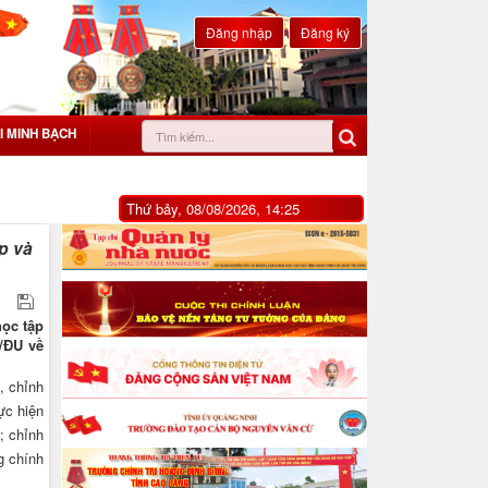
Đăng nhập
Đăng ký
I MINH BẠCH
Thứ bảy, 08/08/2026, 14:25
p và
học tập
/ĐU về
, chỉnh
ực hiện
; chỉnh
g chính