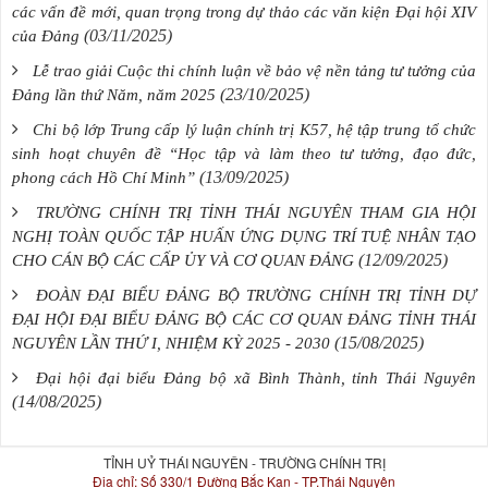
các vấn đề mới, quan trọng trong dự thảo các văn kiện Đại hội XIV
(03/11/2025)
của Đảng
Lễ trao giải Cuộc thi chính luận về bảo vệ nền tảng tư tưởng của
(23/10/2025)
Đảng lần thứ Năm, năm 2025
Chi bộ lớp Trung cấp lý luận chính trị K57, hệ tập trung tổ chức
sinh hoạt chuyên đề “Học tập và làm theo tư tưởng, đạo đức,
(13/09/2025)
phong cách Hồ Chí Minh”
TRƯỜNG CHÍNH TRỊ TỈNH THÁI NGUYÊN THAM GIA HỘI
NGHỊ TOÀN QUỐC TẬP HUẤN ỨNG DỤNG TRÍ TUỆ NHÂN TẠO
(12/09/2025)
CHO CÁN BỘ CÁC CẤP ỦY VÀ CƠ QUAN ĐẢNG
ĐOÀN ĐẠI BIỂU ĐẢNG BỘ TRƯỜNG CHÍNH TRỊ TỈNH DỰ
ĐẠI HỘI ĐẠI BIỂU ĐẢNG BỘ CÁC CƠ QUAN ĐẢNG TỈNH THÁI
(15/08/2025)
NGUYÊN LẦN THỨ I, NHIỆM KỲ 2025 - 2030
Đại hội đại biểu Đảng bộ xã Bình Thành, tỉnh Thái Nguyên
(14/08/2025)
TỈNH UỶ THÁI NGUYÊN - TRƯỜNG CHÍNH TRỊ
Địa chỉ:
Số 330/1 Đường Bắc Kạn - TP.Thái Nguyên