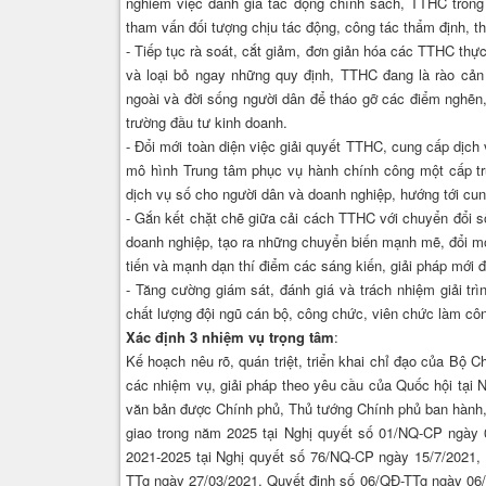
nghiêm việc đánh giá tác động chính sách, TTHC trong 
tham vấn đối tượng chịu tác động, công tác thẩm định, th
- Tiếp tục rà soát, cắt giảm, đơn giản hóa các TTHC thực
và loại bỏ ngay những quy định, TTHC đang là rào cản
ngoài và đời sống người dân để tháo gỡ các điểm nghẽn, 
trường đầu tư kinh doanh.
- Đổi mới toàn diện việc giải quyết TTHC, cung cấp dịch 
mô hình Trung tâm phục vụ hành chính công một cấp trự
dịch vụ số cho người dân và doanh nghiệp, hướng tới cung
- Gắn kết chặt chẽ giữa cải cách TTHC với chuyển đổi số
doanh nghiệp, tạo ra những chuyển biến mạnh mẽ, đổi mớ
tiến và mạnh dạn thí điểm các sáng kiến, giải pháp mới đ
- Tăng cường giám sát, đánh giá và trách nhiệm giải t
chất lượng đội ngũ cán bộ, công chức, viên chức làm cô
Xác định 3 nhiệm vụ trọng tâm
:
Kế hoạch nêu rõ, quán triệt, triển khai chỉ đạo của Bộ 
các nhiệm vụ, giải pháp theo yêu cầu của Quốc hội tại 
văn bản được Chính phủ, Thủ tướng Chính phủ ban hành,
giao trong năm 2025 tại Nghị quyết số 01/NQ-CP ngày 
2021-2025 tại Nghị quyết số 76/NQ-CP ngày 15/7/2021,
TTg ngày 27/03/2021, Quyết định số 06/QĐ-TTg ngày 06/