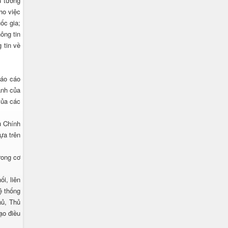
ủ tướng
ho việc
ốc gia;
ông tin
 tin về
báo cáo
ành của
của các
ụ Chính
ựa trên
rong cơ
i, liên
ệ thống
hủ, Thủ
ạo điều