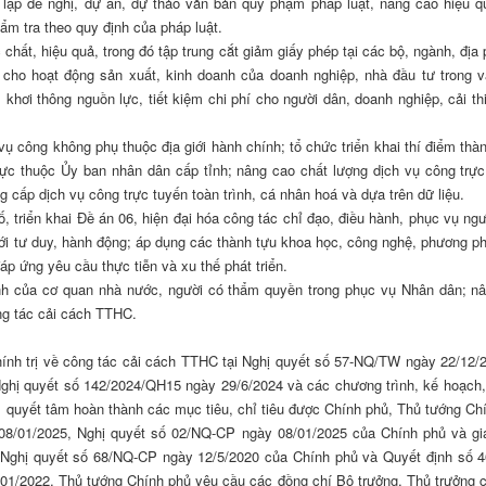
lập đề nghị, dự án, dự thảo văn bản quy phạm pháp luật, nâng cao hiệu q
ẩm tra theo quy định của pháp luật.
 chất, hiệu quả, trong đó tập trung cắt giảm giấy phép tại các bộ, ngành, địa
 cho hoạt động sản xuất, kinh doanh của doanh nghiệp, nhà đầu tư trong 
khơi thông nguồn lực, tiết kiệm chi phí cho người dân, doanh nghiệp, cải th
vụ công không phụ thuộc địa giới hành chính; tổ chức triển khai thí điểm thà
c thuộc Ủy ban nhân dân cấp tỉnh; nâng cao chất lượng dịch vụ công trực
 cấp dịch vụ công trực tuyến toàn trình, cá nhân hoá và dựa trên dữ liệu.
, triển khai Đề án 06, hiện đại hóa công tác chỉ đạo, điều hành, phục vụ ngư
i tư duy, hành động; áp dụng các thành tựu khoa học, công nghệ, phương ph
áp ứng yêu cầu thực tiễn và xu thế phát triển.
rình của cơ quan nhà nước, người có thẩm quyền trong phục vụ Nhân dân; n
ng tác cải cách TTHC.
Chính trị về công tác cải cách TTHC tại Nghị quyết số 57-NQ/TW ngày 22/12/
Nghị quyết số 142/2024/QH15 ngày 29/6/2024 và các chương trình, kế hoạch,
 quyết tâm hoàn thành các mục tiêu, chỉ tiêu được Chính phủ, Thủ tướng Ch
08/01/2025, Nghị quyết số 02/NQ-CP ngày 08/01/2025 của Chính phủ và gi
 Nghị quyết số 68/NQ-CP ngày 12/5/2020 của Chính phủ và Quyết định số 
01/2022, Thủ tướng Chính phủ yêu cầu các đồng chí Bộ trưởng, Thủ trưởng 