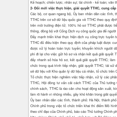
Kế hoạch; chiến lược; nhân sự; tài chính - kế toán; văn th
2- Đổi mới việc thực hiện, giải quyết TTHC, cung cấ
Các bộ, cơ quan ngang bộ, Ủy ban nhân dân các tỉnh, th
TTHC trên cơ sở dữ liệu quốc gia về TTHC theo quy định;
trên môi trường điện tử; 100% hồ sơ TTHC phải được tiếp
thông, đồng bộ với Cổng Dịch vụ công quốc gia để người d
Đẩy mạnh triển khai thực hiện dịch vụ công trực tuyến 
TTHC đủ điều kiện theo quy định của pháp luật được cun
được xử lý hoàn toàn trực tuyến; khuyến khích người dân
phí đi lại cho việc gửi hồ sơ và nhận kết quả giải quyết
đẩy nhanh số hóa hồ sơ, kết quả giải quyết TTHC; làm 
chức trong quá trình tiếp nhận, giải quyết TTHC; tái sử
sẻ dữ liệu với Kho quản lý dữ liệu cá nhân, tổ chức trên
Tổ chức thực hiện nghiêm việc tiếp nhận, xử lý các phản
TTHC, Hội đồng tư vấn cải cách TTHC của Thủ tướng C
chính sách, TTHC là rào cản cho hoạt động sản xuất, ki
làm rõ hành vi nhũng nhiễu, gây khó khăn trong giải quy
Ủy ban nhân dân các tỉnh, thành phố: Hà Nội, thành ph
Chính phủ trong việc tổ chức triển khai thí điểm Mô hì
theo chỉ đạo của Chính phủ, báo cáo Thủ tướng Chính phủ