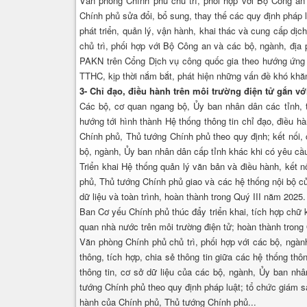
Văn phòng Chính phủ chủ trì, phối hợp với Bộ Công an 
Chính phủ sửa đổi, bổ sung, thay thế các quy định pháp 
phát triển, quản lý, vận hành, khai thác và cung cấp dịc
chủ trì, phối hợp với Bộ Công an và các bộ, ngành, địa
PAKN trên Cổng Dịch vụ công quốc gia theo hướng ứng dụ
TTHC, kịp thời nắm bắt, phát hiện những vấn đề khó khă
3- Chỉ đạo, điều hành trên môi trường điện tử gắn v
Các bộ, cơ quan ngang bộ, Ủy ban nhân dân các tỉnh, t
hướng tới hình thành Hệ thống thông tin chỉ đạo, điều h
Chính phủ, Thủ tướng Chính phủ theo quy định; kết nối, c
bộ, ngành, Ủy ban nhân dân cấp tỉnh khác khi có yêu cầu
Triển khai Hệ thống quản lý văn bản và điều hành, kết n
phủ, Thủ tướng Chính phủ giao và các hệ thống nội bộ củ
dữ liệu và toàn trình, hoàn thành trong Quý III năm 2025.
Ban Cơ yếu Chính phủ thúc đẩy triển khai, tích hợp chữ
quan nhà nước trên môi trường điện tử; hoàn thành trong
Văn phòng Chính phủ chủ trì, phối hợp với các bộ, ngành
thông, tích hợp, chia sẻ thông tin giữa các hệ thống th
thông tin, cơ sở dữ liệu của các bộ, ngành, Ủy ban nh
tướng Chính phủ theo quy định pháp luật; tổ chức giám sát
hành của Chính phủ, Thủ tướng Chính phủ...