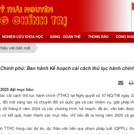
NGHIÊN CỨU KHOA HỌC
ĐẢNG - ĐOÀN THỂ
THÔNG BÁO
CÔNG KHA
 thiệu văn bản mới
Chính phủ: Ban hành Kế hoạch cải cách thủ tục hành chín
 2025 đặt mục tiêu:
ng tác cải cách thủ tục hành chính (TTHC) tại Nghị quyết số 57-NQ/TW ngày 2
, đổi mới sáng tạo và chuyển đổi số quốc gia và các nhiệm vụ, giải pháp t
y 29 tháng 6 năm 2024 và các chương trình, kế hoạch, đề án, văn bản đượ
có kết quả, hoàn thành các mục tiêu, chỉ tiêu đề ra trong năm 2025 và gi
nh TTHC trong các dự án, dự thảo văn bản quy phạm pháp luật (QPPL); th