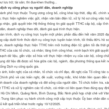
ư lưu trữ; tài sản; thi đua-khen thưởng...
p dịch vụ công phục vụ người dân, doanh nghiệp
ành phố trực thuộc Trung ương công bố, công khai kịp thời, đầy đủ, chính 
 thực hiện nghiêm việc gửi, nhận văn bản điện tử, xử lý hồ sơ công việc toà
 nhận, giải quyết trên Hệ thống thông tin giải quyết TTHC cấp bộ, cấp tỉnh 
ân, doanh nghiệp theo dõi, đánh giá quá trình thực hiện.
toàn trình, dịch vụ công trực tuyến một phần; phấn đấu đến hết năm 2025 đ
g cấp dưới hình thức dịch vụ công trực tuyến toàn trình, tối thiểu 80% hồ 
, doanh nghiệp thực hiện TTHC trên môi trường điện tử; giảm tối đa thời gi
 TTHC của các tổ chức, cá nhân; tăng tính công khai, minh bạch khi giải quyế
sạch dữ liệu, gắn việc số hóa với thực hiện nhiệm vụ của cán bộ, công chứ
 dụng dữ liệu đã được số hóa giữa các bộ, ngành, địa phương thông qua kết nố
 Cổng Dịch vụ công quốc gia.
 ánh, kiến nghị của cá nhân, tổ chức và chỉ đạo, đề nghị của Tổ công tác c
hính phủ về các kiến nghị, đề xuất, vướng mắc, khó khăn liên quan đến 
nh doanh của doanh nghiệp và đời sống của người dân. Tổ chức kiểm tra, xá
ết TTHC và xử lý nghiêm các tổ chức, cá nhân có liên quan theo đúng quy định
ố Hồ Chí Minh, Quảng Ninh, Bình Dương, Bắc Ninh phối hợp chặt chẽ với Vă
nh Trung tâm phục vụ hành chính công một cấp trực thuộc Ủy ban nhân dân c
 kết quả triển khai trước ngày 10/12/2025.