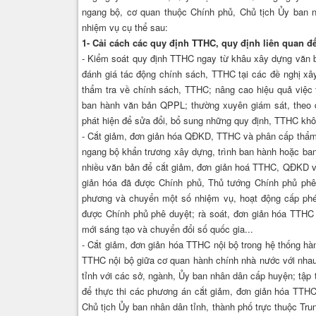
ngang bộ, cơ quan thuộc Chính phủ, Chủ tịch Ủy ban nh
nhiệm vụ cụ thể sau:
1- Cải cách các quy định TTHC, quy định liên quan 
- Kiểm soát quy định TTHC ngay từ khâu xây dựng văn b
đánh giá tác động chính sách, TTHC tại các đề nghị xây
thẩm tra về chính sách, TTHC; nâng cao hiệu quả việc 
ban hành văn bản QPPL; thường xuyên giám sát, theo dõ
phát hiện để sửa đổi, bổ sung những quy định, TTHC khô
- Cắt giảm, đơn giản hóa QĐKD, TTHC và phân cấp thẩm 
ngang bộ khẩn trương xây dựng, trình ban hành hoặc ba
nhiều văn bản để cắt giảm, đơn giản hoá TTHC, QĐKD và
giản hóa đã được Chính phủ, Thủ tướng Chính phủ phê d
phương và chuyển một số nhiệm vụ, hoạt động cấp phé
được Chính phủ phê duyệt; rà soát, đơn giản hóa TTHC t
mới sáng tạo và chuyển đổi số quốc gia...
- Cắt giảm, đơn giản hóa TTHC nội bộ trong hệ thống hà
TTHC nội bộ giữa cơ quan hành chính nhà nước với nhau
tỉnh với các sở, ngành, Ủy ban nhân dân cấp huyện; tập
để thực thi các phương án cắt giảm, đơn giản hóa TTHC
Chủ tịch Ủy ban nhân dân tỉnh, thành phố trực thuộc Trun