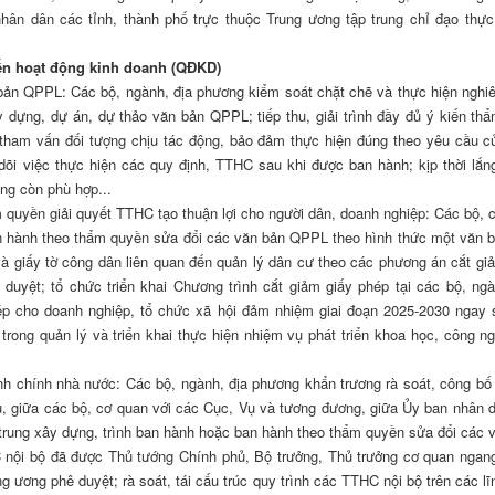
ân dân các tỉnh, thành phố trực thuộc Trung ương tập trung chỉ đạo thực
đến hoạt động kinh doanh (QĐKD)
ản QPPL: Các bộ, ngành, địa phương kiểm soát chặt chẽ và thực hiện nghi
 dựng, dự án, dự thảo văn bản QPPL; tiếp thu, giải trình đầy đủ ý kiến thẩ
tham vấn đối tượng chịu tác động, bảo đảm thực hiện đúng theo yêu cầu c
i việc thực hiện các quy định, TTHC sau khi được ban hành; kịp thời lắn
ng còn phù hợp...
quyền giải quyết TTHC tạo thuận lợi cho người dân, doanh nghiệp: Các bộ, 
n hành theo thẩm quyền sửa đổi các văn bản QPPL theo hình thức một văn 
 giấy tờ công dân liên quan đến quản lý dân cư theo các phương án cắt gi
uyệt; tổ chức triển khai Chương trình cắt giảm giấy phép tại các bộ, ngà
p cho doanh nghiệp, tổ chức xã hội đảm nhiệm giai đoạn 2025-2030 ngay 
rong quản lý và triển khai thực hiện nhiệm vụ phát triển khoa học, công ng
nh chính nhà nước: Các bộ, ngành, địa phương khẩn trương rà soát, công bố
, giữa các bộ, cơ quan với các Cục, Vụ và tương đương, giữa Ủy ban nhân 
 trung xây dựng, trình ban hành hoặc ban hành theo thẩm quyền sửa đổi các 
 nội bộ đã được Thủ tướng Chính phủ, Bộ trưởng, Thủ trưởng cơ quan ngan
g ương phê duyệt; rà soát, tái cấu trúc quy trình các TTHC nội bộ trên các lĩ