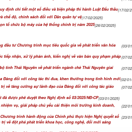
y định chi tiết một số điều và biện pháp thi hành Luật Đấu thầu
(17/02/2
à chế độ, chính sách đối với Dân quân tự vệ
(17/02/2025)
 gọn tổ chức bộ máy của hệ thống chính trị năm 2025
(26/02/2025)
g đầu tư Chương trình mục tiêu quốc gia về phát triển văn hóa
(03/0
c tiếp nhận, xử lý phản ánh, kiến nghị về văn bản quy phạm pháp
(07/0
ộ tỉnh Thái Nguyên về phát triển ngành chè Thái Nguyên giai
(07/0
a Đảng đối với công tác thi đua, khen thưởng trong tình hình mới
(02/01
 trị về tăng cường sự lãnh đạo của Đảng đối với công tác giáo
(07/0
đất đã được phê duyệt theo Nghị định số 03/2025/NĐ-CP
(03/01/2025)
nhiệm vụ, giải pháp chủ yếu cải thiện môi trường kinh doanh,
(22/0
 Chương trình hành động của Chính phủ thực hiện Nghị quyết số
(23/0
rị về đột phá phát triển khoa học, công nghệ, đổi mới sáng