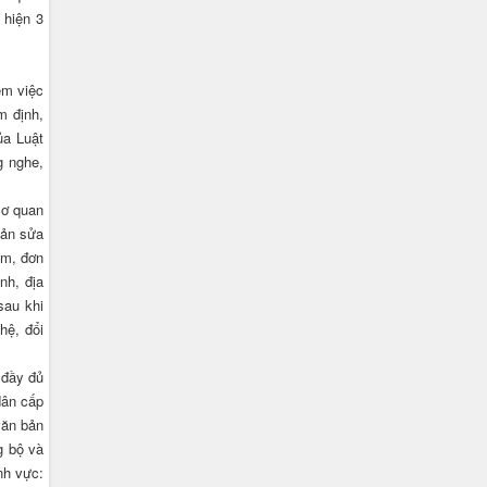
 hiện 3
êm việc
m định,
ủa Luật
g nghe,
cơ quan
bản sửa
ảm, đơn
nh, địa
sau khi
hệ, đổi
 đầy đủ
dân cấp
văn bản
g bộ và
nh vực: