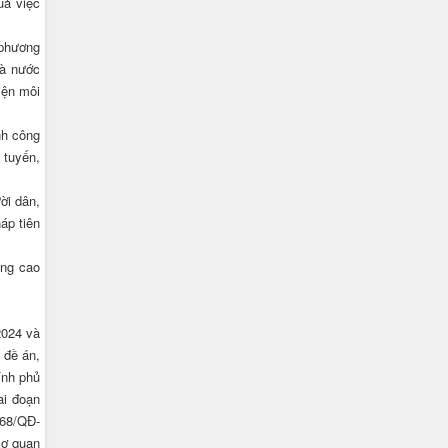
uả việc
 phương
và nước
iện môi
nh công
 tuyến,
ời dân,
áp tiên
âng cao
2024 và
 đề án,
ính phủ
ai đoạn
468/QĐ-
cơ quan