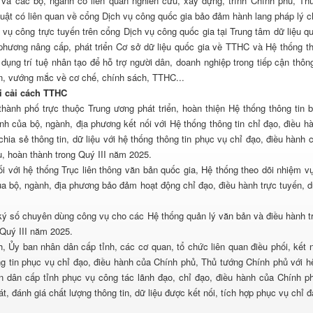
và các bộ, ngành có liên quan nghiên cứu, xây dựng, trình Chính phủ, Th
luật có liên quan về cổng Dịch vụ công quốc gia bảo đảm hành lang pháp lý c
h vụ công trực tuyến trên cổng Dịch vụ công quốc gia tại Trung tâm dữ liệu qu
 phương nâng cấp, phát triển Cơ sở dữ liệu quốc gia về TTHC và Hệ thống th
ng trí tuệ nhân tạo để hỗ trợ người dân, doanh nghiệp trong tiếp cận thông
n, vướng mắc về cơ chế, chính sách, TTHC...
ới cải cách TTHC
hành phố trực thuộc Trung ương phát triển, hoàn thiện Hệ thống thông tin 
ành của bộ, ngành, địa phương kết nối với Hệ thống thông tin chỉ đạo, điều h
hia sẻ thông tin, dữ liệu với hệ thống thông tin phục vụ chỉ đạo, điều hành 
, hoàn thành trong Quý III năm 2025.
ối với hệ thống Trục liên thông văn bản quốc gia, Hệ thống theo dõi nhiệm v
a bộ, ngành, địa phương bảo đảm hoạt động chỉ đạo, điều hành trực tuyến, d
 ký số chuyên dùng công vụ cho các Hệ thống quản lý văn bản và điều hành t
 Quý III năm 2025.
, Ủy ban nhân dân cấp tỉnh, các cơ quan, tổ chức liên quan điều phối, kết nố
ông tin phục vụ chỉ đạo, điều hành của Chính phủ, Thủ tướng Chính phủ với h
ân dân cấp tỉnh phục vụ công tác lãnh đạo, chỉ đạo, điều hành của Chính p
, đánh giá chất lượng thông tin, dữ liệu được kết nối, tích hợp phục vụ chỉ đ