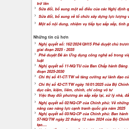
trở lên
Sửa đổi, bổ sung một số điều của các Nghị định qu
Sửa đổi, bổ sung về tổ chức xây dựng lực lượng v
Một số nội dung, nhiệm vụ tiếp tục sắp xếp, tinh
Những tin cũ hơn
Nghị quyết số: 162/2024/QH15 Phê duyệt chủ trươn
giai đoạn 2025 - 2035
Phê duyệt Đề án Ứng dụng công nghệ số trong việ
luật
Nghị quyết số 11-NQ/TU của Ban Chấp hành Đảng b
đoạn 2025-2030
Chỉ thị số 41-CT/TW về tăng cường sự lãnh đạo củ
Chỉ thị số 42-CT/TW ngày 16/01/2025 của Bộ Chính
dục cần, kiệm, liêm, chính, chí công vô tư
Việc thay đổi phương án sắp xếp lại, xử lý nhà, 
Nghị quyết số 02/NQ-CP của Chính phủ: Về những 
nâng cao năng lực cạnh tranh quốc gia năm 2025
Nghị quyết số 03/NQ-CP của Chính phủ: Ban hành
57-NQ/TW ngày 22 tháng 12 năm 2024 của Bộ Chính t
tạo....