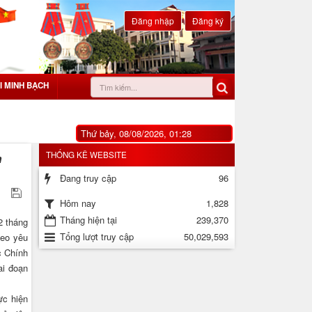
Đăng nhập
Đăng ký
I MINH BẠCH
Thứ bảy, 08/08/2026, 01:28
THỐNG KÊ WEBSITE
h
Đang truy cập
96
1,828
Hôm nay
Tháng hiện tại
239,370
2 tháng
Tổng lượt truy cập
50,029,593
heo yêu
c Chính
ai đoạn
ực hiện