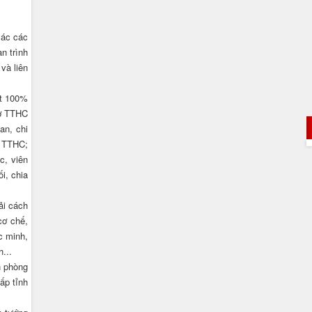
xác các
n trình
và liên
ạt 100%
sơ TTHC
an, chi
t TTHC;
c, viên
i, chia
ải cách
cơ chế,
c minh,
...
n phòng
ấp tỉnh