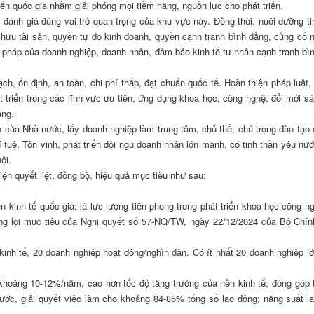
riển quốc gia nhằm giải phóng mọi tiềm năng, nguồn lực cho phát triển.
, đánh giá đúng vai trò quan trọng của khu vực này. Đồng thời, nuôi dưỡng ti
hữu tài sản, quyền tự do kinh doanh, quyền cạnh tranh bình đẳng, củng cố n
 pháp của doanh nghiệp, doanh nhân, đảm bảo kinh tế tư nhân cạnh tranh bì
h, ổn định, an toàn, chi phí thấp, đạt chuẩn quốc tế. Hoàn thiện pháp luật,
 triển trong các lĩnh vực ưu tiên, ứng dụng khoa học, công nghệ, đổi mới sá
đáng.
o của Nhà nước, lấy doanh nghiệp làm trung tâm, chủ thể; chú trọng đào tạo 
 tuệ. Tôn vinh, phát triển đội ngũ doanh nhân lớn mạnh, có tinh thần yêu nướ
hội.
hiện quyết liệt, đồng bộ, hiệu quả mục tiêu như sau:
n kinh tế quốc gia; là lực lượng tiên phong trong phát triển khoa học công ng
ng lợi mục tiêu của Nghị quyết số 57-NQ/TW, ngày 22/12/2024 của Bộ Chính
kinh tế, 20 doanh nghiệp hoạt động/nghìn dân. Có ít nhất 20 doanh nghiệp l
t khoảng 10-12%/năm, cao hơn tốc độ tăng trưởng của nền kinh tế; đóng góp
c, giải quyết việc làm cho khoảng 84-85% tổng số lao động; năng suất l