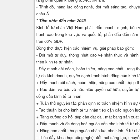
- Trình độ, năng lực công nghệ, đổi mới sáng tạo, c
châu Á.
* Tầm nhìn đến năm 2045
Kinh tế tư nhân Việt Nam phát triển nhanh, mạnh, bền 
tranh cao trong khu vực và quốc tế; phấn đấu đến năm 2
trên 60% GDP.
Đồng thời thực hiện các nhiệm vụ, giải pháp bao gồm:
- Đổi mới tư duy, thống nhất cao về nhận thức và hành 
triển kinh tế tư nhân
- Đẩy mạnh cải cách, hoàn thiện, nâng cao chất lượng t
tự do kinh doanh, quyền cạnh tranh bình đẳng của kinh t
+ Đẩy mạnh cải cách, hoàn thiện, nâng cao chất lượng t
+ Bảo đảm và bảo vệ hữu hiệu quyền sở hữu, quyền tự d
đồng của kinh tế tư nhân
+ Tuân thủ nguyên tắc phân định rõ trách nhiệm hình sự 
- Tạo thuận lợi cho kinh tế tư nhân tiếp cận các nguồn lự
+ Tăng cường cơ hội tiếp cận đất đai, mặt bằng sản xuất
+ Đẩy mạnh và đa dạng hoá nguồn vốn cho kinh tế tư nh
+ Nâng cao chất lượng nguồn nhân lực cho kinh tế tư nh
- Thúc đẩy khoa học công nghệ, đổi mới sáng tạo, chuyển