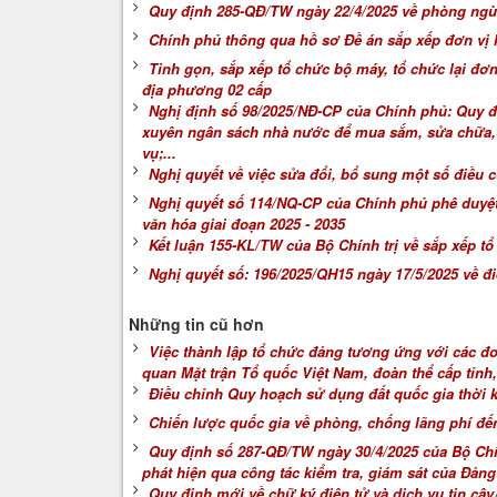
Quy định 285-QĐ/TW ngày 22/4/2025 về phòng ngừa
Chính phủ thông qua hồ sơ Đề án sắp xếp đơn vị 
Tinh gọn, sắp xếp tổ chức bộ máy, tổ chức lại đơ
địa phương 02 cấp
Nghị định số 98/2025/NĐ-CP của Chính phủ: Quy đị
xuyên ngân sách nhà nước để mua sắm, sửa chữa, cải
vụ;...
Nghị quyết về việc sửa đổi, bổ sung một số điều
Nghị quyết số 114/NQ-CP của Chính phủ phê duyệt 
văn hóa giai đoạn 2025 - 2035
Kết luận 155-KL/TW của Bộ Chính trị về sắp xếp t
Nghị quyết số: 196/2025/QH15 ngày 17/5/2025 về 
Những tin cũ hơn
Việc thành lập tổ chức đảng tương ứng với các đ
quan Mặt trận Tổ quốc Việt Nam, đoàn thể cấp tỉnh,
Điều chỉnh Quy hoạch sử dụng đất quốc gia thời k
Chiến lược quốc gia về phòng, chống lãng phí đ
Quy định số 287-QĐ/TW ngày 30/4/2025 của Bộ Chín
phát hiện qua công tác kiểm tra, giám sát của Đảng
Quy định mới về chữ ký điện tử và dịch vụ tin cậy