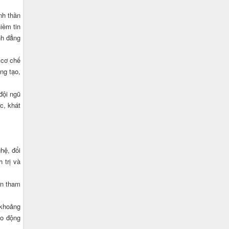
nh thần
iềm tin
nh đẳng
 cơ chế
ng tạo,
đội ngũ
c, khát
hệ, đổi
 trị và
ớn tham
 khoảng
ao động