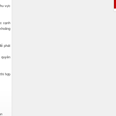
khu vực
ực cạnh
 khoảng
để phát
, quyền
thi hợp
ân