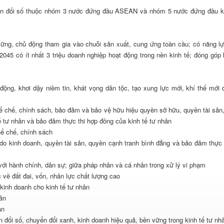
huyển đổi số thuộc nhóm 3 nước đứng đầu ASEAN và nhóm 5 nước đứng đầu 
vững, chủ động tham gia vào chuỗi sản xuất, cung ứng toàn cầu; có năng l
045 có ít nhất 3 triệu doanh nghiệp hoạt động trong nền kinh tế; đóng góp
động, khơi dậy niềm tin, khát vọng dân tộc, tạo xung lực mới, khí thế mới 
hể chế, chính sách, bảo đảm và bảo vệ hữu hiệu quyền sở hữu, quyền tài sản
ế tư nhân và bảo đảm thực thi hợp đồng của kinh tế tư nhân
hể chế, chính sách
o kinh doanh, quyền tài sản, quyền cạnh tranh bình đẳng và bảo đảm thực 
với hành chính, dân sự; giữa pháp nhân và cá nhân trong xử lý vi phạm
c về đất đai, vốn, nhân lực chất lượng cao
 kinh doanh cho kinh tế tư nhân
ân
ân
 đổi số, chuyển đổi xanh, kinh doanh hiệu quả, bền vững trong kinh tế tư nh