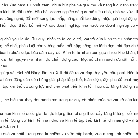
ào cản kìm hãm sự phát triển, chưa bứt phá về quy mô và năng lực cạnh tran
a kinh tế đất nước. Hầu hết doanh nghiệp có quy mô siêu nhỏ, nhỏ và vừa; t
 lực công nghệ, đổi mới sáng tạo thấp; năng suất lao động, hiệu quả hoạt động
hiến lược, thiếu kết nối với các doanh nghiệp nhà nước và doanh nghiệp có 
 chủ yếu là do: Tư duy, nhận thức về vị trí, vai trò của kinh tế tư nhân tr
ển; thể chế, pháp luật còn vướng mắc, bất cập; công tác lãnh đạo, chỉ đạo ch
doanh chưa được bảo đảm đầy đủ. Kinh tế tư nhân còn gặp nhiều khó khăn, t
t đai, tài nguyên và nhân lực chất lượng cao. Một số chính sách ưu đãi, hỗ t
 cao.
ị quyết Đại hội Đảng lần thứ XIII đã đề ra và đáp ứng yêu cầu phát triển t
và hành động cần có những giải pháp tổng thể, toàn diện, đột phá để phát h
, tạo khí thế và xung lực mới cho phát triển kinh tế, thúc đẩy tăng trưởng, n
 thể hiện sự thay đổi mạnh mẽ trong tư duy và nhận thức về vai trò của kin
a nền kinh tế quốc gia, là lực lượng tiên phong thúc đẩy tăng trưởng, đổi m
nh tế. Cùng với kinh tế nhà nước và kinh tế tập thể, kinh tế tư nhân giữ vai t
 tế hiệu quả.
ệu quả và chất lượng cao là nhiệm vụ vừa cấp bách, vừa mang tính chiến lư