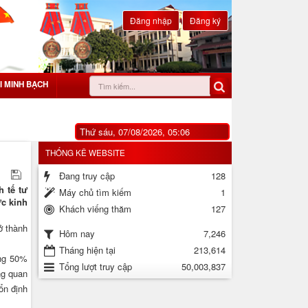
Đăng nhập
Đăng ký
I MINH BẠCH
Thứ sáu, 07/08/2026, 05:06
THỐNG KÊ WEBSITE
Đang truy cập
128
h tế tư
Máy chủ tìm kiếm
1
ực kinh
Khách viếng thăm
127
ở thành
7,246
Hôm nay
Tháng hiện tại
213,614
ảng 50%
Tổng lượt truy cập
50,003,837
ng quan
ổn định