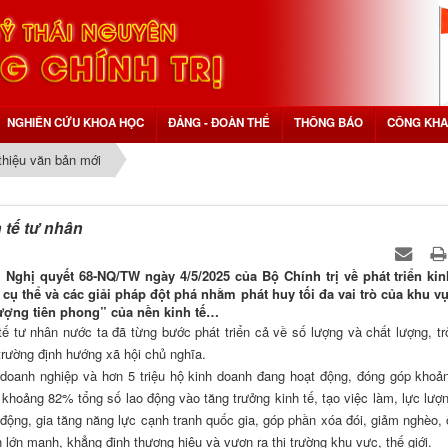
NGHIÊN CỨU KHOA HỌC
ĐẢNG - ĐOÀN THỂ
THÔNG BÁO
CÔNG KHA
 thiệu văn bản mới
 tế tư nhân
ghị quyết 68-NQ/TW ngày 4/5/2025 của Bộ Chính trị về phát triển kin
cụ thể và các giải pháp đột phá nhằm phát huy tối đa vai trò của khu v
 lượng tiên phong” của nền kinh tế…
ế tư nhân nước ta đã từng bước phát triển cả về số lượng và chất lượng, tr
trường định hướng xã hội chủ nghĩa.
 doanh nghiệp và hơn 5 triệu hộ kinh doanh đang hoạt động, đóng góp kho
hoảng 82% tổng số lao động vào tăng trưởng kinh tế, tạo việc làm, lực lượ
 động, gia tăng năng lực cạnh tranh quốc gia, góp phần xóa đói, giảm nghèo, 
n lớn mạnh, khẳng định thương hiệu và vươn ra thị trường khu vực, thế giới.