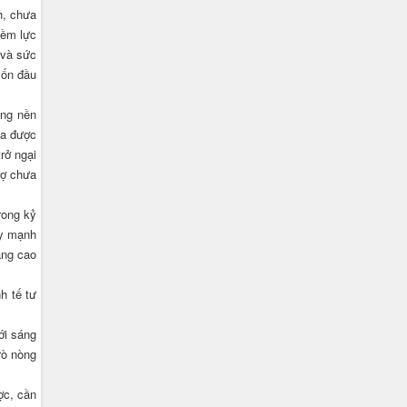
h, chưa
iềm lực
 và sức
vốn đầu
ong nền
ưa được
rở ngại
rợ chưa
rong kỷ
uy mạnh
âng cao
h tế tư
ới sáng
rò nòng
ợc, cần