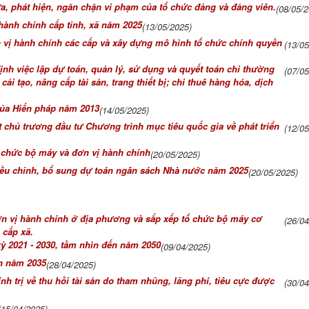
, phát hiện, ngăn chặn vi phạm của tổ chức đảng và đảng viên.
(08/05/2
hành chính cấp tỉnh, xã năm 2025
(13/05/2025)
n vị hành chính các cấp và xây dựng mô hình tổ chức chính quyền
(13/0
nh việc lập dự toán, quản lý, sử dụng và quyết toán chi thường
(07/0
 tạo, nâng cấp tài sản, trang thiết bị; chi thuê hàng hóa, dịch
 của Hiến pháp năm 2013
(14/05/2025)
chủ trương đầu tư Chương trình mục tiêu quốc gia về phát triển
(12/0
ổ chức bộ máy và đơn vị hành chính
(20/05/2025)
điều chỉnh, bổ sung dự toán ngân sách Nhà nước năm 2025
(20/05/2025)
ơn vị hành chính ở địa phương và sắp xếp tổ chức bộ máy cơ
(26/0
 cấp xã.
ỳ 2021 - 2030, tầm nhìn đến năm 2050
(09/04/2025)
ến năm 2035
(28/04/2025)
h trị về thu hồi tài sản do tham nhũng, lãng phí, tiêu cực được
(30/0
(15/04/2025)