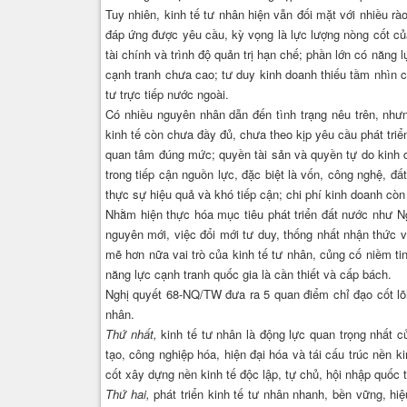
Tuy nhiên, kinh tế tư nhân hiện vẫn đối mặt với nhiều r
đáp ứng được yêu cầu, kỳ vọng là lực lượng nòng cốt củ
tài chính và trình độ quản trị hạn chế; phần lớn có năng
cạnh tranh chưa cao; tư duy kinh doanh thiếu tầm nhìn c
tư trực tiếp nước ngoài.
Có nhiều nguyên nhân dẫn đến tình trạng nêu trên, nhưng
kinh tế còn chưa đầy đủ, chưa theo kịp yêu cầu phát tri
quan tâm đúng mức; quyền tài sản và quyền tự do kinh 
trong tiếp cận nguồn lực, đặc biệt là vốn, công nghệ, đấ
thực sự hiệu quả và khó tiếp cận; chi phí kinh doanh còn
Nhằm hiện thực hóa mục tiêu phát triển đất nước như Ngh
nguyên mới, việc đổi mới tư duy, thống nhất nhận thức 
mẽ hơn nữa vai trò của kinh tế tư nhân, củng cố niềm tin
năng lực cạnh tranh quốc gia là cần thiết và cấp bách.
Nghị quyết 68-NQ/TW đưa ra 5 quan điểm chỉ đạo cốt lõi,
nhân.
Thứ nhất,
kinh tế tư nhân là động lực quan trọng nhất củ
tạo, công nghiệp hóa, hiện đại hóa và tái cấu trúc nền ki
cốt xây dựng nền kinh tế độc lập, tự chủ, hội nhập quốc
Thứ hai,
phát triển kinh tế tư nhân nhanh, bền vững, hi