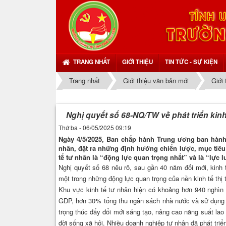
TRANG NHẤT
GIỚI THIỆU
TIN TỨC - SỰ KIỆN
Trang nhất
Giới thiệu văn bản mới
Giới
Nghị quyết số 68-NQ/TW về phát triển kinh
Thứ ba - 06/05/2025 09:19
Ngày 4/5/2025, Ban chấp hành Trung ương ban hành N
nhân, đặt ra những định hướng chiến lược, mục tiêu 
tế tư nhân là “động lực quan trọng nhất” và là “lực
Nghị quyết số 68 nêu rõ, sau gần 40 năm đổi mới, kinh t
một trong những động lực quan trọng của nền kinh tế thị 
Khu vực kinh tế tư nhân hiện có khoảng hơn 940 nghìn
GDP, hơn 30% tổng thu ngân sách nhà nước và sử dụng k
trọng thúc đẩy đổi mới sáng tạo, nâng cao năng suất lao
đời sống xã hội. Nhiều doanh nghiệp tư nhân đã phát triể