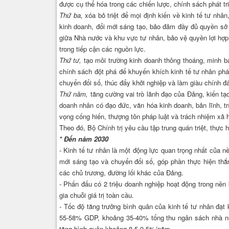
được cụ thể hóa trong các chiến lược, chính sách phát t
Thứ ba,
xóa bỏ triệt để mọi định kiến về kinh tế tư nhân
kinh doanh, đổi mới sáng tạo, bảo đảm đầy đủ quyền sở 
giữa Nhà nước và khu vực tư nhân, bảo vệ quyền lợi hợp
trong tiếp cận các nguồn lực.
Thứ tư,
tạo môi trường kinh doanh thông thoáng, minh bạc
chính sách đột phá để khuyến khích kinh tế tư nhân phát
chuyển đổi số, thúc đẩy khởi nghiệp và làm giàu chính 
Thứ năm,
tăng cường vai trò lãnh đạo của Đảng, kiến tạ
doanh nhân có đạo đức, văn hóa kinh doanh, bản lĩnh, trí
vọng cống hiến, thượng tôn pháp luật và trách nhiệm xã 
Theo đó, Bộ Chính trị yêu cầu tập trung quán triệt, thực 
* Đến năm 2030
- Kinh tế tư nhân là một động lực quan trọng nhất của nề
mới sáng tạo và chuyển đổi số, góp phần thực hiện thắ
các chủ trương, đường lối khác của Đảng.
- Phấn đấu có 2 triệu doanh nghiệp hoạt động trong nền 
gia chuỗi giá trị toàn cầu.
- Tốc độ tăng trưởng bình quân của kinh tế tư nhân đạ
55-58% GDP, khoảng 35-40% tổng thu ngân sách nhà nướ
tăng bình quân khoảng 8,5-9,5%/năm.