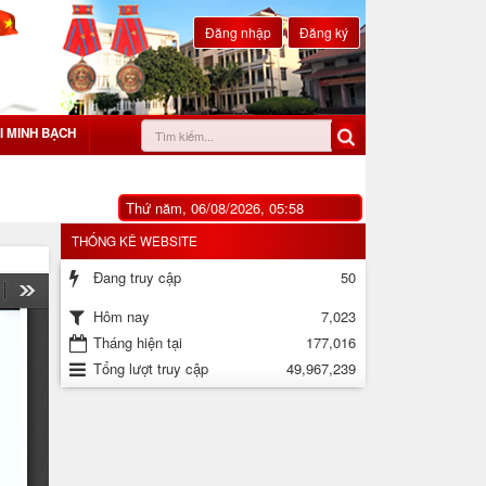
Đăng nhập
Đăng ký
I MINH BẠCH
Thứ năm, 06/08/2026, 05:58
THỐNG KÊ WEBSITE
Đang truy cập
50
7,023
Hôm nay
Tháng hiện tại
177,016
Tổng lượt truy cập
49,967,239