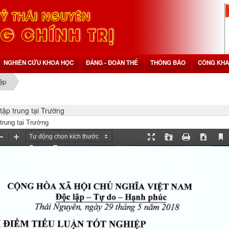
NGHIÊN CỨU KHOA HỌC
ĐẢNG - ĐOÀN THỂ
THÔNG BÁO
CÔNG KHA
iệp
tập trung tại Trường
trung tại Trường