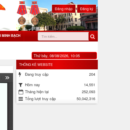
Đăng nhập
Đăng ký
I MINH BẠCH
Thứ bảy, 08/08/2026, 10:05
THỐNG KÊ WEBSITE
Đang truy cập
204
14,551
Hôm nay
Tháng hiện tại
252,093
Tổng lượt truy cập
50,042,316