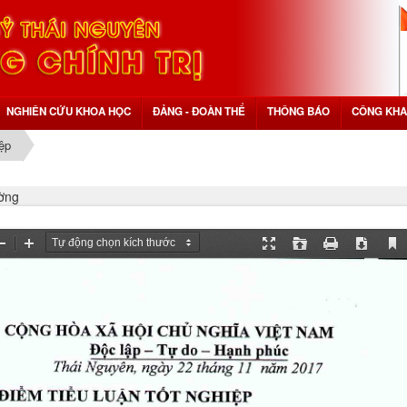
NGHIÊN CỨU KHOA HỌC
ĐẢNG - ĐOÀN THỂ
THÔNG BÁO
CÔNG KHA
iệp
ường