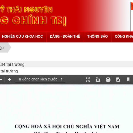
NGHIÊN CỨU KHOA HỌC
ĐẢNG - ĐOÀN THỂ
THÔNG BÁO
CÔNG KHA
iệp
34 tại trường
tại trường