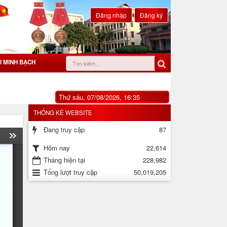
Đăng nhập
Đăng ký
I MINH BẠCH
Thứ sáu, 07/08/2026, 16:35
THỐNG KÊ WEBSITE
Đang truy cập
87
22,614
Hôm nay
Tháng hiện tại
228,982
Tổng lượt truy cập
50,019,205