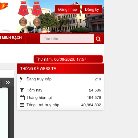
Đăng nhập
Đăng ký
I MINH BẠCH
Thứ năm, 06/08/2026, 17:57
THỐNG KÊ WEBSITE
Đang truy cập
219
24,586
Hôm nay
Tháng hiện tại
194,579
Tổng lượt truy cập
49,984,802