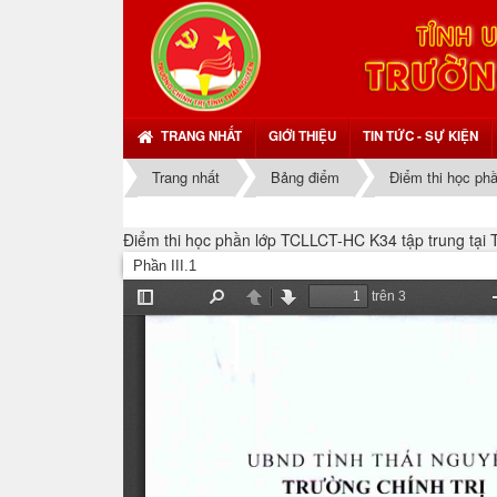
TRANG NHẤT
GIỚI THIỆU
TIN TỨC - SỰ KIỆN
Trang nhất
Bảng điểm
Điểm thi học ph
Điểm thi học phần lớp TCLLCT-HC K34 tập trung tại T
Phần III.1