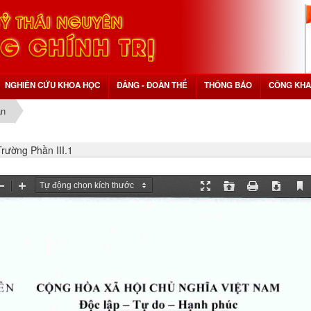
NGHIÊN CỨU KHOA HỌC
ĐẢNG - ĐOÀN THỂ
THÔNG BÁO
CÔNG KHA
ần
rường Phần III.1