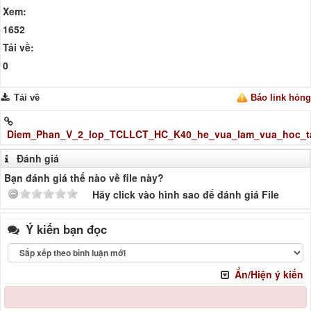
Xem:
1652
Tải về:
0
Tải về
Báo link hỏng
Diem_Phan_V_2_lop_TCLLCT_HC_K40_he_vua_lam_vua_hoc_ta
Đánh giá
Bạn đánh giá thế nào về file này?
Hãy click vào hình sao để đánh giá File
Ý kiến bạn đọc
Ẩn/Hiện ý kiến