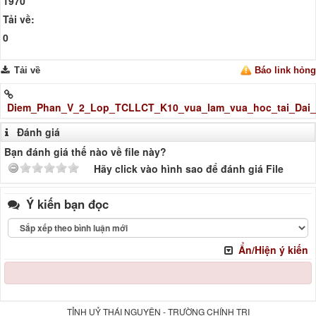
1970
Tải về:
0
Tải về
Báo link hỏng
Diem_Phan_V_2_Lop_TCLLCT_K10_vua_lam_vua_hoc_tai_Dai_
Đánh giá
Bạn đánh giá thế nào về file này?
Hãy click vào hình sao để đánh giá File
Ý kiến bạn đọc
Ẩn/Hiện ý kiến
TỈNH UỶ THÁI NGUYÊN - TRƯỜNG CHÍNH TRỊ