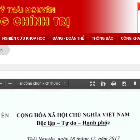
NGHIÊN CỨU KHOA HỌC
ĐẢNG - ĐOÀN THỂ
THÔNG BÁO
CÔNG KHA
ần