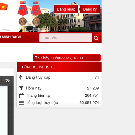
Đăng nhập
Đăng ký
I MINH BẠCH
Thứ bảy, 08/08/2026, 18:30
THỐNG KÊ WEBSITE
Đang truy cập
74
27,209
Hôm nay
Tháng hiện tại
264,751
Tổng lượt truy cập
50,054,974