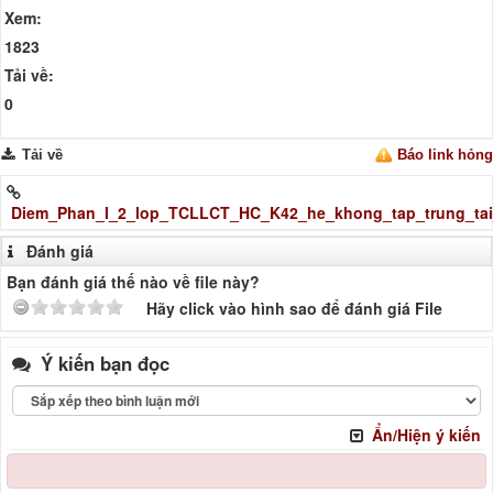
Xem:
1823
Tải về:
0
Tải về
Báo link hỏng
Diem_Phan_I_2_lop_TCLLCT_HC_K42_he_khong_tap_trung_tai
Đánh giá
Bạn đánh giá thế nào về file này?
Hãy click vào hình sao để đánh giá File
Ý kiến bạn đọc
Ẩn/Hiện ý kiến