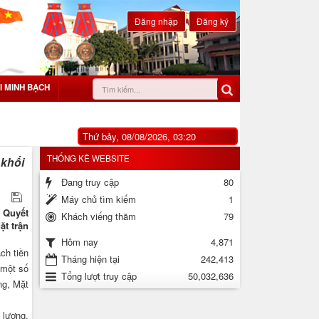
Đăng nhập
Đăng ký
I MINH BẠCH
Thứ bảy, 08/08/2026, 03:20
THỐNG KÊ WEBSITE
 khối
Đang truy cập
80
Máy chủ tìm kiếm
1
a Quyết
Khách viếng thăm
79
ặt trận
4,871
Hôm nay
ch tiền
Tháng hiện tại
242,413
 một số
Tổng lượt truy cập
50,032,636
ng, Mặt
 lương,