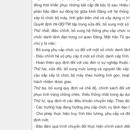
đồng thời khắc phục những bất cập đã bộc lộ sau nhiề
phần bảo đảm sự đồng bộ giữa khối Đảng với hệ thống 
xếp tổ chức bộ máy, tinh giản biên chế và xây dựng vị trí
Quyết định 09-QĐ/TW tập trung sửa đổi, bổ sung một số 
Thứ nhất
, điều chỉnh, bổ sung hệ thống phụ cấp chức v
chức danh lãnh đạo trong cơ quan Đảng, Mặt trận Tổ quố
chú ý là việc:
- Bổ sung phụ cấp chức vụ đối với một số chức danh lãn
- Điều chỉnh hệ số phụ cấp ở một số chức danh cấp tỉnh,
- Hoàn thiện quy định đối với các đơn vị sự nghiệp thu
Thứ hai
, sửa đổi, bổ sung mức lương và nguyên tắc xếp 
cầu sắp xếp tổ chức bộ máy theo hướng tinh gọn, hoạt đ
trách nhiệm được giao.
Thứ ba
, bổ sung quy định về chế độ, chính sách đối v
phục tình trạng chồng chéo, thiếu thống nhất trong áp dụ
Thứ tư
, quy định rõ các điều khoản chuyển tiếp. Theo đó
- Các trường hợp đang hưởng phụ cấp chức vụ lãnh đạo 
- Cho phép thực hiện truy lĩnh tiền lương, phụ cấp và đ
định mới;
- Bảo đảm quá trình chuyển đổi thực hiện chính sách diễn