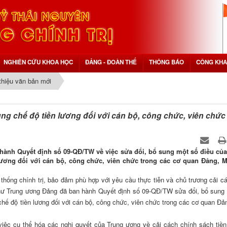
NGHIÊN CỨU KHOA HỌC
ĐẢNG - ĐOÀN THỂ
THÔNG BÁO
CÔNG KHA
 thiệu văn bản mới
ng chế độ tiền lương đối với cán bộ, công chức, viên chức
hành Quyết định số 09-QĐ/TW về việc sửa đổi, bổ sung một số điều củ
ương đối với cán bộ, công chức, viên chức trong các cơ quan Đảng, M
 thống chính trị, bảo đảm phù hợp với yêu cầu thực tiễn và chủ trương cải cá
hư Trung ương Đảng đã ban hành Quyết định số 09-QĐ/TW sửa đổi, bổ sung
ế độ tiền lương đối với cán bộ, công chức, viên chức trong các cơ quan Đả
 việc cụ thể hóa các nghị quyết của Trung ương về cải cách chính sách tiền