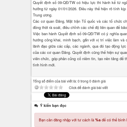
Quyết định số 09-QĐ/TW có hiệu lực thi hành kể từ ngà
hưởng từ ngày 01/01/2026. Điều này thể hiện rõ tính kịp 
Trung ương.
Các cơ quan Đảng, Mặt trận Tổ quốc và các tổ chức chín
đồng thời rà soát, điều chỉnh các chế độ liên quan để bả
Việc ban hành Quyết định số 09-QĐ/TW có ý nghĩa quan tr
hướng công khai, minh bạch, gắn với vị trí việc làm v
lãnh đạo giữa các cấp, các ngành, qua đó tạo động lực
của các cơ quan Đảng. Quyết định cũng thể hiện sự quan
viên chức, góp phần củng cố niềm tin, tạo nền tảng để t
tình hình mới.
Tổng số điểm của bài viết là: 0 trong 0 đánh giá
Click để đánh giá bài viết
Ý kiến bạn đọc
Bạn cần đăng nhập với tư cách là
%s
để có thể bình 