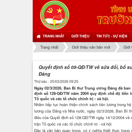
TRANG NHẤT
GIỚI THIỆU
TIN TỨC - SỰ KIỆN
Trang nhất
Giới thiệu văn bản mới
Giới
Quyết định số 09-QĐ/TW về sửa đổi, bổ su
Đảng
Thứ sáu - 20/03/2026 09:25
Ngày 02/3/2026, Ban Bí thư Trung ương Đảng đã ban 
định số 128-QĐ/TW năm 2004 quy định chế độ tiền l
Tổ quốc và các tổ chức chính trị - xã hội.
Nhằm tiếp tục hoàn thiện chính sách tiền lương trong hệ
lương của Đảng và Nhà nước, ngày 02/3/2026, Ban Bí t
điều của Quyết định số 128-QĐ/TW ngày 14/12/2004 về ch
trận Tổ quốc và các tổ chức chính trị - xã hội.
Đây là văn bản quan trọng, có ý nghĩa thiết thực trong