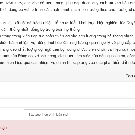
y 02/3/2026; các chế độ tiền lương, phụ cấp được quy định tại văn bản đư
thời, đồng bộ với lộ trình cải cách chính sách tiền lương theo chủ trương ch
h trị - xã hội có trách nhiệm tổ chức triển khai thực hiện nghiêm túc Quyế
o đảm thống nhất, đồng bộ trong toàn hệ thống.
ọng trong việc tiếp tục hoàn thiện cơ chế tiền lương trong hệ thống chính t
à chức trách nhiệm vụ; đồng thời bảo đảm sự tương quan hợp lý về phụ cấp 
 nâng cao chất lượng đội ngũ cán bộ, công chức, viên chức và hiệu quả ho
 tâm của Đảng đối với đời sống, điều kiện làm việc của đội ngũ cán bộ, côn
hực hiện hiệu quả các nhiệm vụ chính trị, đáp ứng yêu cầu phát triển đất nướ
Thu
luận