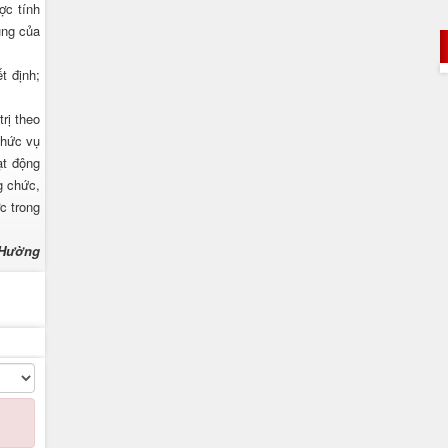
ợc tính
ung của
t định;
rị theo
chức vụ
ạt động
g chức,
c trong
 Hường