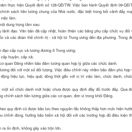
u năm thực hiện Quyết định số 128-QĐ/TW. Việc ban hành Quyết định 09-QĐ
chính sách tiền lương chung của Nhà nước, đặc biệt trong bối cảnh đẩy m
 việc làm.
nội dung trọng tâm sau:
ụ lãnh đạo. Văn bản đã cập nhật, hoàn thiện các bảng phụ cấp chức vụ đối 
c và các đoàn thể chính trị - xã hội từ Trung ương đến địa phương. Trong đ
h đạo cấp cục và tương đương ở Trung ương;
 cấp huyện, cấp xã;
ộc cơ quan Đảng nhằm bảo đảm tương quan hợp lý giữa các chức danh.
lương đối với một số đối tượng. Việc điều chỉnh này nhằm bảo đảm phù hợp 
ộng hiệu lực, hiệu quả; đồng thời gắn với vị trí việc làm, chức danh, chứ
ới một số chức danh mới hoặc chưa được quy định đầy đủ trước đây. Qua đ
ng chính sách tiền lương giữa các cơ quan, đơn vị trong khối Đảng.
:
theo quy định cũ được bảo lưu theo nguyên tắc không thấp hơn mức hiện hưở
iều chỉnh đóng, hưởng bảo hiểm xã hội đối với các trường hợp đủ điều kiện t
 ra ổn định, không gây xáo trộn lớn.