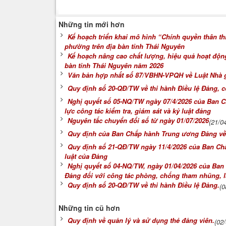
Những tin mới hơn
Kế hoạch triển khai mô hình “Chính quyền thân th
phường trên địa bàn tỉnh Thái Nguyên
Kế hoạch nâng cao chất lượng, hiệu quả hoạt động
bàn tỉnh Thái Nguyên năm 2026
Văn bản hợp nhất số 87/VBHN-VPQH về Luật Nhà 
Quy định số 20-QĐ/TW về thi hành Điều lệ Đảng, có
Nghị quyết số 05-NQ/TW ngày 07/4/2026 của Ban 
lực công tác kiểm tra, giám sát và kỷ luật đảng
Nguyên tắc chuyển đổi số từ ngày 01/07/2026
(21/0
Quy định của Ban Chấp hành Trung ương Đảng về c
Quy định số 21-QĐ/TW ngày 11/4/2026 của Ban Chấ
luật của Đảng
Nghị quyết số 04-NQ/TW, ngày 01/04/2026 của Ban
Đảng đối với công tác phòng, chống tham nhũng, lã
Quy định số 20-QĐ/TW về thi hành Điều lệ Đảng.
(0
Những tin cũ hơn
Quy định về quản lý và sử dụng thẻ đảng viên.
(02