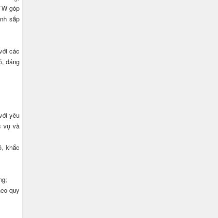
/TW góp
ạnh sắp
với các
ó, đáng
với yêu
c vụ và
ó, khắc
ng;
heo quy